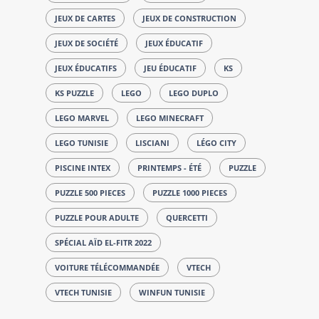
JEUX DE CARTES
JEUX DE CONSTRUCTION
JEUX DE SOCIÉTÉ
JEUX ÉDUCATIF
JEUX ÉDUCATIFS
JEU ÉDUCATIF
KS
KS PUZZLE
LEGO
LEGO DUPLO
LEGO MARVEL
LEGO MINECRAFT
LEGO TUNISIE
LISCIANI
LÉGO CITY
PISCINE INTEX
PRINTEMPS - ÉTÉ
PUZZLE
PUZZLE 500 PIECES
PUZZLE 1000 PIECES
PUZZLE POUR ADULTE
QUERCETTI
SPÉCIAL AÏD EL-FITR 2022
VOITURE TÉLÉCOMMANDÉE
VTECH
VTECH TUNISIE
WINFUN TUNISIE