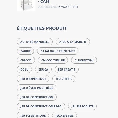
- CAM
700,000
TND
579,000
TND
ÉTIQUETTES PRODUIT
ACTIVITÉ MANUELLE
AIDE A LA MARCHE
BARBIE
CATALOGUE PRINTEMPS
CHICCO
CHICCO TUNISIE
CLEMENTONI
DOLU
EDUCA
JEU CRÉATIF
JEU D'EXPÉRIENCE
JEU D'ÉVEIL
JEU D'ÉVEIL POUR BÉBÉ
JEU DE CONSTRUCTION
JEU DE CONSTRUCTION LEGO
JEU DE SOCIÉTÉ
JEU SCIENTIFIQUE
JEUX D'ÉVEIL