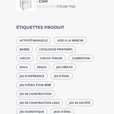
- CAM
700,000
TND
579,000
TND
ÉTIQUETTES PRODUIT
ACTIVITÉ MANUELLE
AIDE A LA MARCHE
BARBIE
CATALOGUE PRINTEMPS
CHICCO
CHICCO TUNISIE
CLEMENTONI
DOLU
EDUCA
JEU CRÉATIF
JEU D'EXPÉRIENCE
JEU D'ÉVEIL
JEU D'ÉVEIL POUR BÉBÉ
JEU DE CONSTRUCTION
JEU DE CONSTRUCTION LEGO
JEU DE SOCIÉTÉ
JEU SCIENTIFIQUE
JEUX D'ÉVEIL