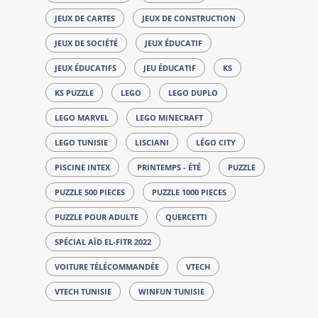
JEUX DE CARTES
JEUX DE CONSTRUCTION
JEUX DE SOCIÉTÉ
JEUX ÉDUCATIF
JEUX ÉDUCATIFS
JEU ÉDUCATIF
KS
KS PUZZLE
LEGO
LEGO DUPLO
LEGO MARVEL
LEGO MINECRAFT
LEGO TUNISIE
LISCIANI
LÉGO CITY
PISCINE INTEX
PRINTEMPS - ÉTÉ
PUZZLE
PUZZLE 500 PIECES
PUZZLE 1000 PIECES
PUZZLE POUR ADULTE
QUERCETTI
SPÉCIAL AÏD EL-FITR 2022
VOITURE TÉLÉCOMMANDÉE
VTECH
VTECH TUNISIE
WINFUN TUNISIE