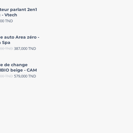
teur parlant 2en1
 - Vtech
000
TND
e auto Area zéro -
 Spa
000
TND
387,000
TND
le de change
BIO beige - CAM
000
TND
579,000
TND