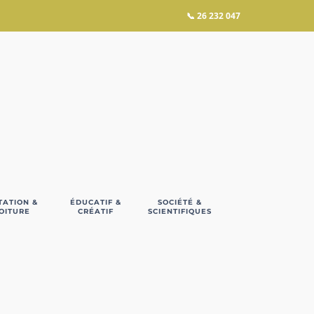
📞
26 232 047
TATION &
ÉDUCATIF &
SOCIÉTÉ &
OITURE
CRÉATIF
SCIENTIFIQUES