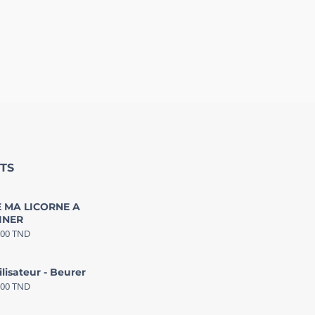
TS
 MA LICORNE A
INER
000
TND
ilisateur - Beurer
000
TND