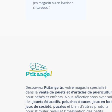
(en magasin ou en livraison
chez vous !)
Découvrez
Ptitange.tn
, votre magasin spécialisé
dans la
vente de jouets et d’articles de puéricultu
pour bébés et enfants. Nous sélectionnons avec so
des
jouets éducatifs
,
peluches douces
,
jeux en boi
jeux de société
,
puzzles
et bien d’autres produits
pour stimuler l’éveil et l’imagination des petits.