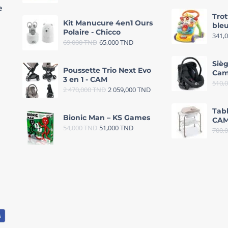
e
Trot
Kit Manucure 4en1 Ours
bleu
Polaire - Chicco
341,
69,000
TND
65,000
TND
Sièg
Poussette Trio Next Evo
Cam
3 en 1 - CAM
510,
2 470,000
TND
2 059,000
TND
Tab
Bionic Man – KS Games
CAM
54,000
TND
51,000
TND
700,