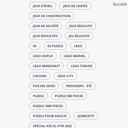
Société
JEUX D'ÉVEIL
JEUX DE CARTES
JEUX DE CONSTRUCTION
JEUX DE SOCIÉTÉ
JEUX ÉDUCATIF
JEUX ÉDUCATIFS
JEU ÉDUCATIF
KS
KS PUZZLE
LEGO
LEGO DUPLO
LEGO MARVEL
LEGO MINECRAFT
LEGO TUNISIE
LISCIANI
LÉGO CITY
PISCINE INTEX
PRINTEMPS - ÉTÉ
PUZZLE
PUZZLE 500 PIECES
PUZZLE 1000 PIECES
PUZZLE POUR ADULTE
QUERCETTI
SPÉCIAL AÏD EL-FITR 2022