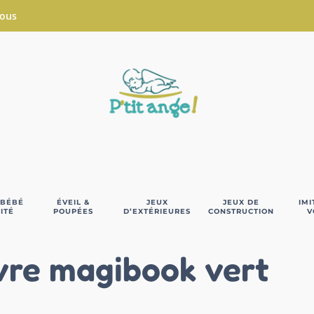
Nous
 BÉBÉ
ÉVEIL &
JEUX
JEUX DE
IMI
ITÉ
POUPÉES
D’EXTÉRIEURES
CONSTRUCTION
V
vre magibook vert