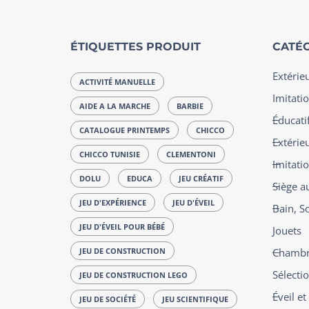
ÉTIQUETTES PRODUIT
CATÉG
Extérie
ACTIVITÉ MANUELLE
Imitatio
AIDE A LA MARCHE
BARBIE
Éducatif
CATALOGUE PRINTEMPS
CHICCO
Extérie
CHICCO TUNISIE
CLEMENTONI
Imitati
DOLU
EDUCA
JEU CRÉATIF
Siège a
JEU D'EXPÉRIENCE
JEU D'ÉVEIL
Bain, S
JEU D'ÉVEIL POUR BÉBÉ
Jouets
JEU DE CONSTRUCTION
Chambre
Sélecti
JEU DE CONSTRUCTION LEGO
Éveil e
JEU DE SOCIÉTÉ
JEU SCIENTIFIQUE