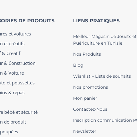
ORIES DE PRODUITS
LIENS PRATIQUES
ures et voitures
Meilleur Magasin de Jouets et
n et créatifs
Puériculture en Tunisie
 & Créatif
Nos Produits
ur & Construction
Blog
on & Voiture
Wishlist – Liste de souhaits
uto et poussettes
Nos promotions
oins & repas
Mon panier
Contactez-Nous
 bébé et sécurité
Inscription communication P
on de produit
t poupées
Newsletter