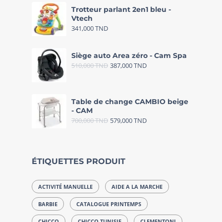
Trotteur parlant 2en1 bleu -
Vtech
341,000
TND
Siège auto Area zéro - Cam Spa
510,000
TND
387,000
TND
Table de change CAMBIO beige
- CAM
700,000
TND
579,000
TND
ÉTIQUETTES PRODUIT
ACTIVITÉ MANUELLE
AIDE A LA MARCHE
BARBIE
CATALOGUE PRINTEMPS
CHICCO
CHICCO TUNISIE
CLEMENTONI