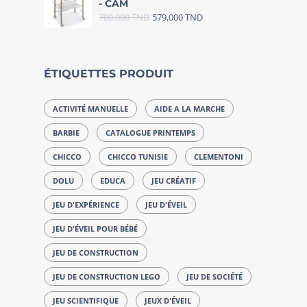
- CAM
700,000
TND
579,000
TND
ÉTIQUETTES PRODUIT
ACTIVITÉ MANUELLE
AIDE A LA MARCHE
BARBIE
CATALOGUE PRINTEMPS
CHICCO
CHICCO TUNISIE
CLEMENTONI
DOLU
EDUCA
JEU CRÉATIF
JEU D'EXPÉRIENCE
JEU D'ÉVEIL
JEU D'ÉVEIL POUR BÉBÉ
JEU DE CONSTRUCTION
JEU DE CONSTRUCTION LEGO
JEU DE SOCIÉTÉ
JEU SCIENTIFIQUE
JEUX D'ÉVEIL