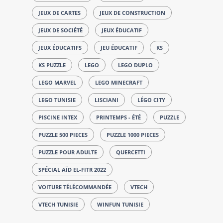
JEUX DE CARTES
JEUX DE CONSTRUCTION
JEUX DE SOCIÉTÉ
JEUX ÉDUCATIF
JEUX ÉDUCATIFS
JEU ÉDUCATIF
KS
KS PUZZLE
LEGO
LEGO DUPLO
LEGO MARVEL
LEGO MINECRAFT
LEGO TUNISIE
LISCIANI
LÉGO CITY
PISCINE INTEX
PRINTEMPS - ÉTÉ
PUZZLE
PUZZLE 500 PIECES
PUZZLE 1000 PIECES
PUZZLE POUR ADULTE
QUERCETTI
SPÉCIAL AÏD EL-FITR 2022
VOITURE TÉLÉCOMMANDÉE
VTECH
VTECH TUNISIE
WINFUN TUNISIE