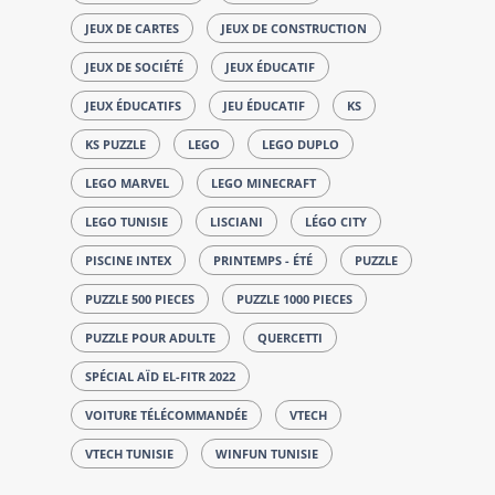
JEUX DE CARTES
JEUX DE CONSTRUCTION
JEUX DE SOCIÉTÉ
JEUX ÉDUCATIF
JEUX ÉDUCATIFS
JEU ÉDUCATIF
KS
KS PUZZLE
LEGO
LEGO DUPLO
LEGO MARVEL
LEGO MINECRAFT
LEGO TUNISIE
LISCIANI
LÉGO CITY
PISCINE INTEX
PRINTEMPS - ÉTÉ
PUZZLE
PUZZLE 500 PIECES
PUZZLE 1000 PIECES
PUZZLE POUR ADULTE
QUERCETTI
SPÉCIAL AÏD EL-FITR 2022
VOITURE TÉLÉCOMMANDÉE
VTECH
VTECH TUNISIE
WINFUN TUNISIE