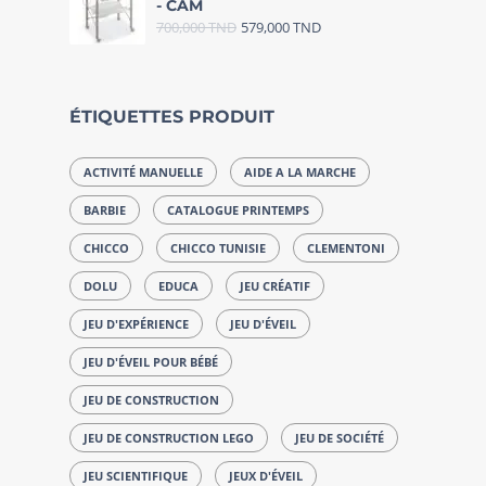
- CAM
700,000
TND
579,000
TND
ÉTIQUETTES PRODUIT
ACTIVITÉ MANUELLE
AIDE A LA MARCHE
BARBIE
CATALOGUE PRINTEMPS
CHICCO
CHICCO TUNISIE
CLEMENTONI
DOLU
EDUCA
JEU CRÉATIF
JEU D'EXPÉRIENCE
JEU D'ÉVEIL
JEU D'ÉVEIL POUR BÉBÉ
JEU DE CONSTRUCTION
JEU DE CONSTRUCTION LEGO
JEU DE SOCIÉTÉ
JEU SCIENTIFIQUE
JEUX D'ÉVEIL