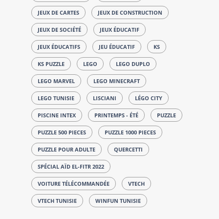
JEUX DE CARTES
JEUX DE CONSTRUCTION
JEUX DE SOCIÉTÉ
JEUX ÉDUCATIF
JEUX ÉDUCATIFS
JEU ÉDUCATIF
KS
KS PUZZLE
LEGO
LEGO DUPLO
LEGO MARVEL
LEGO MINECRAFT
LEGO TUNISIE
LISCIANI
LÉGO CITY
PISCINE INTEX
PRINTEMPS - ÉTÉ
PUZZLE
PUZZLE 500 PIECES
PUZZLE 1000 PIECES
PUZZLE POUR ADULTE
QUERCETTI
SPÉCIAL AÏD EL-FITR 2022
VOITURE TÉLÉCOMMANDÉE
VTECH
VTECH TUNISIE
WINFUN TUNISIE