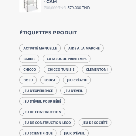
- CAM
700,000
TND
579,000
TND
ÉTIQUETTES PRODUIT
ACTIVITÉ MANUELLE
AIDE A LA MARCHE
BARBIE
CATALOGUE PRINTEMPS
CHICCO
CHICCO TUNISIE
CLEMENTONI
DOLU
EDUCA
JEU CRÉATIF
JEU D'EXPÉRIENCE
JEU D'ÉVEIL
JEU D'ÉVEIL POUR BÉBÉ
JEU DE CONSTRUCTION
JEU DE CONSTRUCTION LEGO
JEU DE SOCIÉTÉ
JEU SCIENTIFIQUE
JEUX D'ÉVEIL