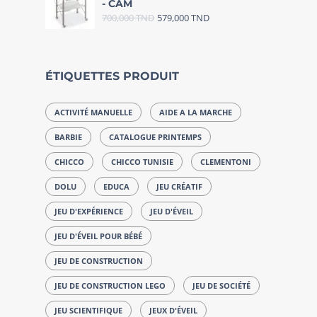
- CAM
700,000
TND
579,000
TND
ÉTIQUETTES PRODUIT
ACTIVITÉ MANUELLE
AIDE A LA MARCHE
BARBIE
CATALOGUE PRINTEMPS
CHICCO
CHICCO TUNISIE
CLEMENTONI
DOLU
EDUCA
JEU CRÉATIF
JEU D'EXPÉRIENCE
JEU D'ÉVEIL
JEU D'ÉVEIL POUR BÉBÉ
JEU DE CONSTRUCTION
JEU DE CONSTRUCTION LEGO
JEU DE SOCIÉTÉ
JEU SCIENTIFIQUE
JEUX D'ÉVEIL