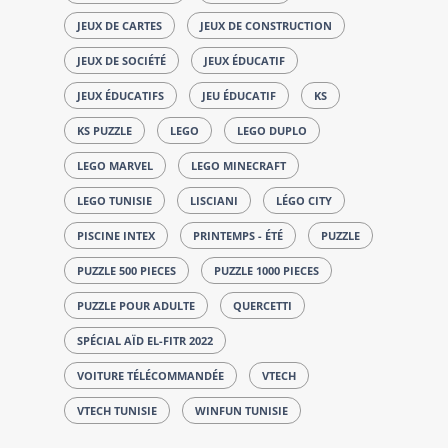
JEUX DE CARTES
JEUX DE CONSTRUCTION
JEUX DE SOCIÉTÉ
JEUX ÉDUCATIF
JEUX ÉDUCATIFS
JEU ÉDUCATIF
KS
KS PUZZLE
LEGO
LEGO DUPLO
LEGO MARVEL
LEGO MINECRAFT
LEGO TUNISIE
LISCIANI
LÉGO CITY
PISCINE INTEX
PRINTEMPS - ÉTÉ
PUZZLE
PUZZLE 500 PIECES
PUZZLE 1000 PIECES
PUZZLE POUR ADULTE
QUERCETTI
SPÉCIAL AÏD EL-FITR 2022
VOITURE TÉLÉCOMMANDÉE
VTECH
VTECH TUNISIE
WINFUN TUNISIE