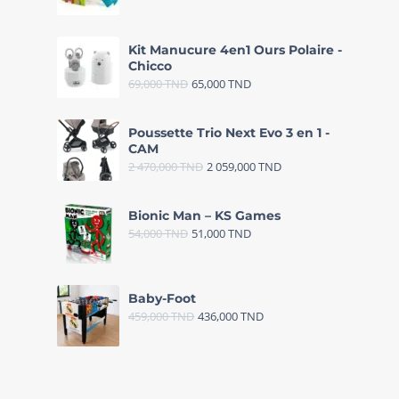
Kit Manucure 4en1 Ours Polaire -
Chicco
69,000
TND
65,000
TND
Poussette Trio Next Evo 3 en 1 -
CAM
2 470,000
TND
2 059,000
TND
Bionic Man – KS Games
54,000
TND
51,000
TND
Baby-Foot
459,000
TND
436,000
TND