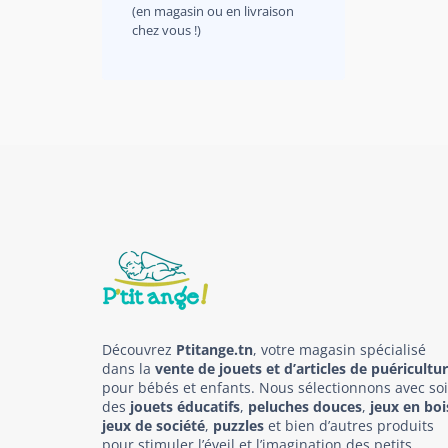
(en magasin ou en livraison
chez vous !)
Découvrez
Ptitange.tn
, votre magasin spécialisé
dans la
vente de jouets et d’articles de puéricultu
pour bébés et enfants. Nous sélectionnons avec so
des
jouets éducatifs
,
peluches douces
,
jeux en boi
jeux de société
,
puzzles
et bien d’autres produits
pour stimuler l’éveil et l’imagination des petits.