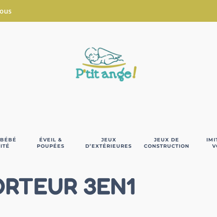
Nous
 BÉBÉ
ÉVEIL &
JEUX
JEUX DE
IMI
ITÉ
POUPÉES
D’EXTÉRIEURES
CONSTRUCTION
V
ORTEUR 3EN1