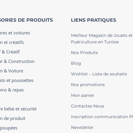
ORIES DE PRODUITS
LIENS PRATIQUES
ures et voitures
Meilleur Magasin de Jouets et
n et créatifs
Puériculture en Tunisie
 & Créatif
Nos Produits
ur & Construction
Blog
on & Voiture
Wishlist – Liste de souhaits
uto et poussettes
Nos promotions
oins & repas
Mon panier
Contactez-Nous
 bébé et sécurité
Inscription communication P
on de produit
t poupées
Newsletter