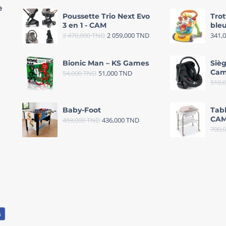
e
Poussette Trio Next Evo
Trot
3 en 1 - CAM
bleu
2 470,000
TND
2 059,000
TND
341,
Bionic Man – KS Games
Sièg
Cam
54,000
TND
51,000
TND
510,
Baby-Foot
Tab
CAM
459,000
TND
436,000
TND
700,