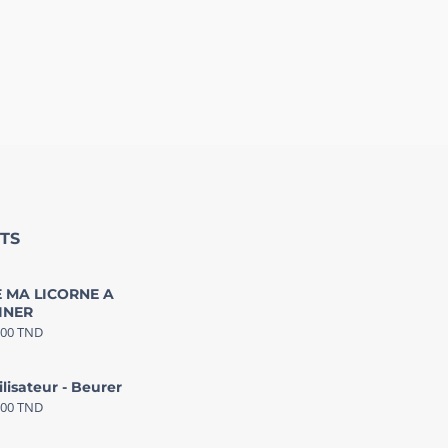
TS
 MA LICORNE A
INER
000
TND
ilisateur - Beurer
000
TND