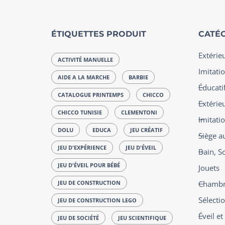
ÉTIQUETTES PRODUIT
CATÉG
Extérie
ACTIVITÉ MANUELLE
Imitatio
AIDE A LA MARCHE
BARBIE
Éducatif
CATALOGUE PRINTEMPS
CHICCO
Extérie
CHICCO TUNISIE
CLEMENTONI
Imitati
DOLU
EDUCA
JEU CRÉATIF
Siège a
JEU D'EXPÉRIENCE
JEU D'ÉVEIL
Bain, S
JEU D'ÉVEIL POUR BÉBÉ
Jouets
JEU DE CONSTRUCTION
Chambre
Sélecti
JEU DE CONSTRUCTION LEGO
Éveil e
JEU DE SOCIÉTÉ
JEU SCIENTIFIQUE