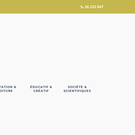
📞
26 232 047
TATION &
ÉDUCATIF &
SOCIÉTÉ &
OITURE
CRÉATIF
SCIENTIFIQUES