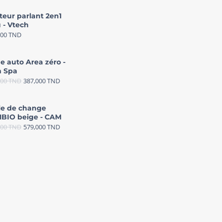
teur parlant 2en1
 - Vtech
000
TND
e auto Area zéro -
 Spa
000
TND
387,000
TND
le de change
BIO beige - CAM
000
TND
579,000
TND