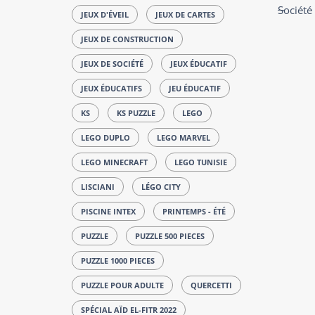
Société
JEUX D'ÉVEIL
JEUX DE CARTES
JEUX DE CONSTRUCTION
JEUX DE SOCIÉTÉ
JEUX ÉDUCATIF
JEUX ÉDUCATIFS
JEU ÉDUCATIF
KS
KS PUZZLE
LEGO
LEGO DUPLO
LEGO MARVEL
LEGO MINECRAFT
LEGO TUNISIE
LISCIANI
LÉGO CITY
PISCINE INTEX
PRINTEMPS - ÉTÉ
PUZZLE
PUZZLE 500 PIECES
PUZZLE 1000 PIECES
PUZZLE POUR ADULTE
QUERCETTI
SPÉCIAL AÏD EL-FITR 2022