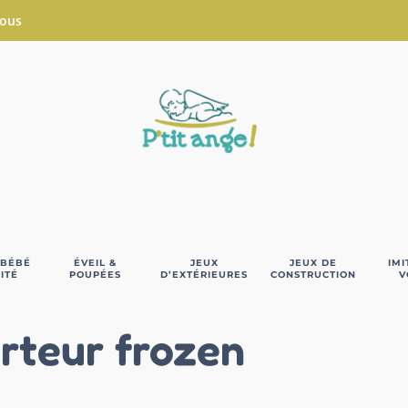
Nous
 BÉBÉ
ÉVEIL &
JEUX
JEUX DE
IMI
ITÉ
POUPÉES
D’EXTÉRIEURES
CONSTRUCTION
V
rteur frozen