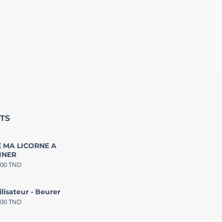
TS
 MA LICORNE A
INER
000
TND
ilisateur - Beurer
000
TND