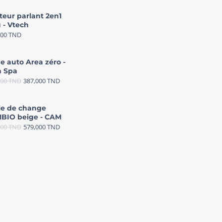
teur parlant 2en1
 - Vtech
000
TND
e auto Area zéro -
 Spa
000
TND
387,000
TND
le de change
BIO beige - CAM
000
TND
579,000
TND