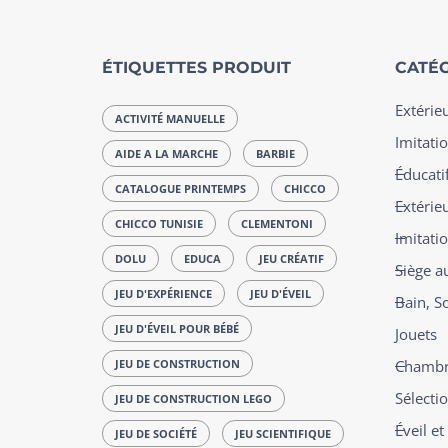
ÉTIQUETTES PRODUIT
CATÉG
Extérie
ACTIVITÉ MANUELLE
Imitatio
AIDE A LA MARCHE
BARBIE
Éducatif
CATALOGUE PRINTEMPS
CHICCO
Extérie
CHICCO TUNISIE
CLEMENTONI
Imitati
DOLU
EDUCA
JEU CRÉATIF
Siège a
JEU D'EXPÉRIENCE
JEU D'ÉVEIL
Bain, S
JEU D'ÉVEIL POUR BÉBÉ
Jouets
JEU DE CONSTRUCTION
Chambre
Sélecti
JEU DE CONSTRUCTION LEGO
Éveil e
JEU DE SOCIÉTÉ
JEU SCIENTIFIQUE