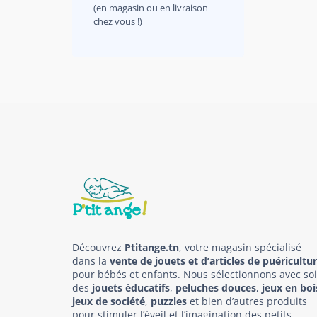
(en magasin ou en livraison
chez vous !)
Découvrez
Ptitange.tn
, votre magasin spécialisé
dans la
vente de jouets et d’articles de puéricultu
pour bébés et enfants. Nous sélectionnons avec so
des
jouets éducatifs
,
peluches douces
,
jeux en boi
jeux de société
,
puzzles
et bien d’autres produits
pour stimuler l’éveil et l’imagination des petits.