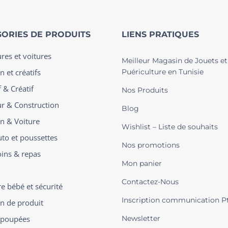
ORIES DE PRODUITS
LIENS PRATIQUES
ures et voitures
Meilleur Magasin de Jouets et
n et créatifs
Puériculture en Tunisie
 & Créatif
Nos Produits
ur & Construction
Blog
on & Voiture
Wishlist – Liste de souhaits
uto et poussettes
Nos promotions
oins & repas
Mon panier
Contactez-Nous
 bébé et sécurité
Inscription communication P
on de produit
t poupées
Newsletter