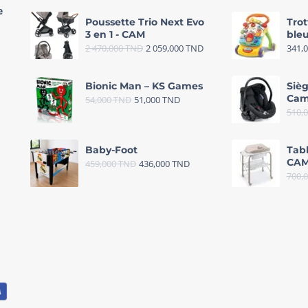
e
Poussette Trio Next Evo
Trot
3 en 1 - CAM
bleu
2 470,000
TND
2 059,000
TND
341,
Bionic Man – KS Games
Sièg
Cam
54,000
TND
51,000
TND
510,
Baby-Foot
Tab
CAM
459,000
TND
436,000
TND
700,