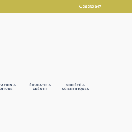
📞
26 232 047
TATION &
ÉDUCATIF &
SOCIÉTÉ &
OITURE
CRÉATIF
SCIENTIFIQUES