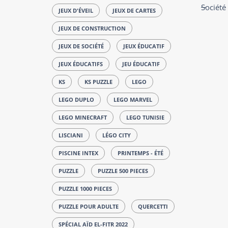
Société
JEUX D'ÉVEIL
JEUX DE CARTES
JEUX DE CONSTRUCTION
JEUX DE SOCIÉTÉ
JEUX ÉDUCATIF
JEUX ÉDUCATIFS
JEU ÉDUCATIF
KS
KS PUZZLE
LEGO
LEGO DUPLO
LEGO MARVEL
LEGO MINECRAFT
LEGO TUNISIE
LISCIANI
LÉGO CITY
PISCINE INTEX
PRINTEMPS - ÉTÉ
PUZZLE
PUZZLE 500 PIECES
PUZZLE 1000 PIECES
PUZZLE POUR ADULTE
QUERCETTI
SPÉCIAL AÏD EL-FITR 2022