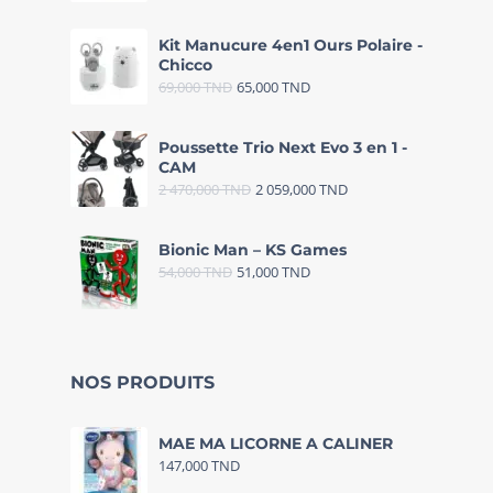
Kit Manucure 4en1 Ours Polaire -
Chicco
69,000
TND
65,000
TND
Poussette Trio Next Evo 3 en 1 -
CAM
2 470,000
TND
2 059,000
TND
Bionic Man – KS Games
54,000
TND
51,000
TND
NOS PRODUITS
MAE MA LICORNE A CALINER
147,000
TND