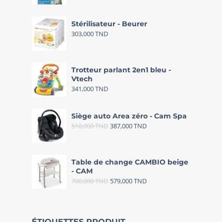
Stérilisateur - Beurer
303,000
TND
Trotteur parlant 2en1 bleu -
Vtech
341,000
TND
Siège auto Area zéro - Cam Spa
510,000
TND
387,000
TND
Table de change CAMBIO beige
- CAM
700,000
TND
579,000
TND
ÉTIQUETTES PRODUIT