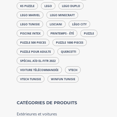
KS PUZZLE
LEGO
LEGO DUPLO
LEGO MARVEL
LEGO MINECRAFT
LEGO TUNISIE
LISCIANI
LÉGO CITY
PISCINE INTEX
PRINTEMPS - ÉTÉ
PUZZLE
PUZZLE 500 PIECES
PUZZLE 1000 PIECES
PUZZLE POUR ADULTE
QUERCETTI
SPÉCIAL AÏD EL-FITR 2022
VOITURE TÉLÉCOMMANDÉE
VTECH
VTECH TUNISIE
WINFUN TUNISIE
CATÉGORIES DE PRODUITS
Extérieures et voitures