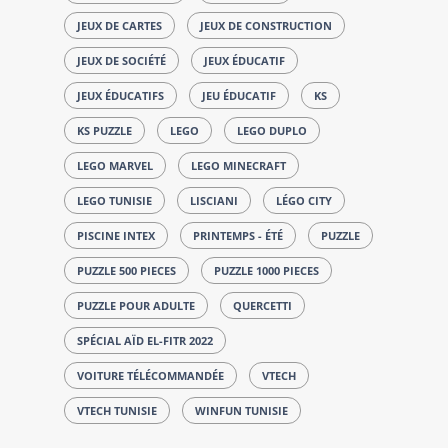
JEUX DE CARTES
JEUX DE CONSTRUCTION
JEUX DE SOCIÉTÉ
JEUX ÉDUCATIF
JEUX ÉDUCATIFS
JEU ÉDUCATIF
KS
KS PUZZLE
LEGO
LEGO DUPLO
LEGO MARVEL
LEGO MINECRAFT
LEGO TUNISIE
LISCIANI
LÉGO CITY
PISCINE INTEX
PRINTEMPS - ÉTÉ
PUZZLE
PUZZLE 500 PIECES
PUZZLE 1000 PIECES
PUZZLE POUR ADULTE
QUERCETTI
SPÉCIAL AÏD EL-FITR 2022
VOITURE TÉLÉCOMMANDÉE
VTECH
VTECH TUNISIE
WINFUN TUNISIE