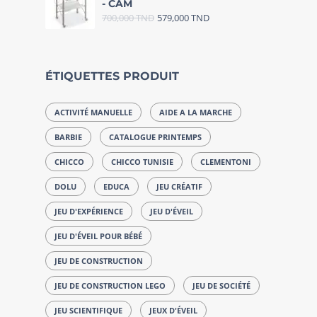
- CAM
700,000
TND
579,000
TND
ÉTIQUETTES PRODUIT
ACTIVITÉ MANUELLE
AIDE A LA MARCHE
BARBIE
CATALOGUE PRINTEMPS
CHICCO
CHICCO TUNISIE
CLEMENTONI
DOLU
EDUCA
JEU CRÉATIF
JEU D'EXPÉRIENCE
JEU D'ÉVEIL
JEU D'ÉVEIL POUR BÉBÉ
JEU DE CONSTRUCTION
JEU DE CONSTRUCTION LEGO
JEU DE SOCIÉTÉ
JEU SCIENTIFIQUE
JEUX D'ÉVEIL