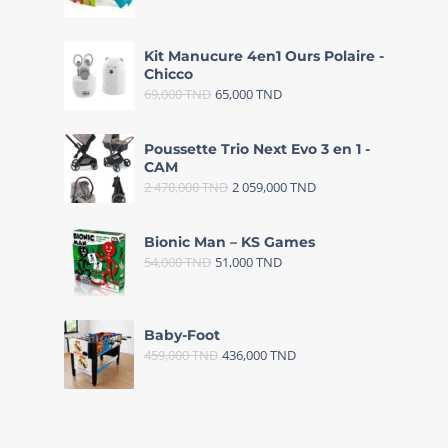
Kit Manucure 4en1 Ours Polaire -
Chicco
69,000
TND
65,000
TND
Poussette Trio Next Evo 3 en 1 -
CAM
2 470,000
TND
2 059,000
TND
Bionic Man – KS Games
54,000
TND
51,000
TND
Baby-Foot
459,000
TND
436,000
TND