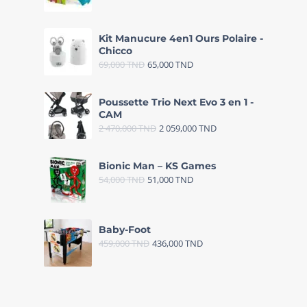
Kit Manucure 4en1 Ours Polaire -
Chicco
69,000
TND
65,000
TND
Poussette Trio Next Evo 3 en 1 -
CAM
2 470,000
TND
2 059,000
TND
Bionic Man – KS Games
54,000
TND
51,000
TND
Baby-Foot
459,000
TND
436,000
TND