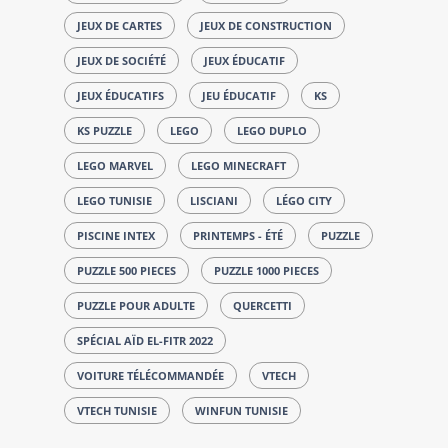
JEUX DE CARTES
JEUX DE CONSTRUCTION
JEUX DE SOCIÉTÉ
JEUX ÉDUCATIF
JEUX ÉDUCATIFS
JEU ÉDUCATIF
KS
KS PUZZLE
LEGO
LEGO DUPLO
LEGO MARVEL
LEGO MINECRAFT
LEGO TUNISIE
LISCIANI
LÉGO CITY
PISCINE INTEX
PRINTEMPS - ÉTÉ
PUZZLE
PUZZLE 500 PIECES
PUZZLE 1000 PIECES
PUZZLE POUR ADULTE
QUERCETTI
SPÉCIAL AÏD EL-FITR 2022
VOITURE TÉLÉCOMMANDÉE
VTECH
VTECH TUNISIE
WINFUN TUNISIE