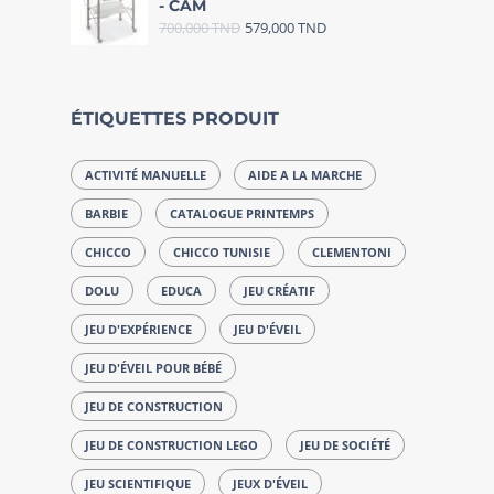
- CAM
700,000
TND
579,000
TND
ÉTIQUETTES PRODUIT
ACTIVITÉ MANUELLE
AIDE A LA MARCHE
BARBIE
CATALOGUE PRINTEMPS
CHICCO
CHICCO TUNISIE
CLEMENTONI
DOLU
EDUCA
JEU CRÉATIF
JEU D'EXPÉRIENCE
JEU D'ÉVEIL
JEU D'ÉVEIL POUR BÉBÉ
JEU DE CONSTRUCTION
JEU DE CONSTRUCTION LEGO
JEU DE SOCIÉTÉ
JEU SCIENTIFIQUE
JEUX D'ÉVEIL