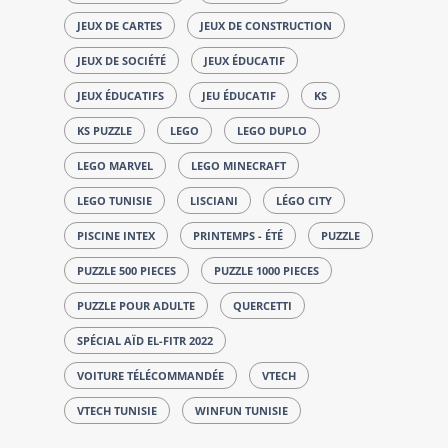
JEUX DE CARTES
JEUX DE CONSTRUCTION
JEUX DE SOCIÉTÉ
JEUX ÉDUCATIF
JEUX ÉDUCATIFS
JEU ÉDUCATIF
KS
KS PUZZLE
LEGO
LEGO DUPLO
LEGO MARVEL
LEGO MINECRAFT
LEGO TUNISIE
LISCIANI
LÉGO CITY
PISCINE INTEX
PRINTEMPS - ÉTÉ
PUZZLE
PUZZLE 500 PIECES
PUZZLE 1000 PIECES
PUZZLE POUR ADULTE
QUERCETTI
SPÉCIAL AÏD EL-FITR 2022
VOITURE TÉLÉCOMMANDÉE
VTECH
VTECH TUNISIE
WINFUN TUNISIE