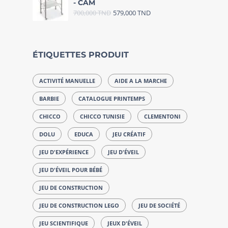
- CAM
700,000
TND
579,000
TND
ÉTIQUETTES PRODUIT
ACTIVITÉ MANUELLE
AIDE A LA MARCHE
BARBIE
CATALOGUE PRINTEMPS
CHICCO
CHICCO TUNISIE
CLEMENTONI
DOLU
EDUCA
JEU CRÉATIF
JEU D'EXPÉRIENCE
JEU D'ÉVEIL
JEU D'ÉVEIL POUR BÉBÉ
JEU DE CONSTRUCTION
JEU DE CONSTRUCTION LEGO
JEU DE SOCIÉTÉ
JEU SCIENTIFIQUE
JEUX D'ÉVEIL