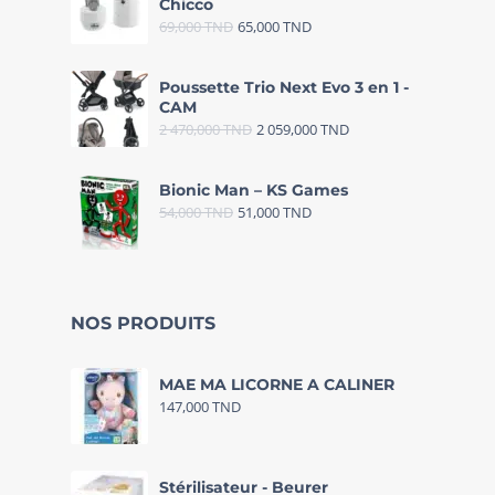
Chicco
69,000
TND
65,000
TND
Poussette Trio Next Evo 3 en 1 -
CAM
2 470,000
TND
2 059,000
TND
Bionic Man – KS Games
54,000
TND
51,000
TND
NOS PRODUITS
MAE MA LICORNE A CALINER
147,000
TND
Stérilisateur - Beurer