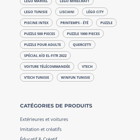
LEGO MARVEL
LEGO MINECRAFT
LEGO TUNISIE
LISCIANI
LÉGO CITY
PISCINE INTEX
PRINTEMPS - ÉTÉ
PUZZLE
PUZZLE 500 PIECES
PUZZLE 1000 PIECES
PUZZLE POUR ADULTE
QUERCETTI
SPÉCIAL AÏD EL-FITR 2022
VOITURE TÉLÉCOMMANDÉE
VTECH
VTECH TUNISIE
WINFUN TUNISIE
CATÉGORIES DE PRODUITS
Extérieures et voitures
Imitation et créatifs
Éducatif & Créatif