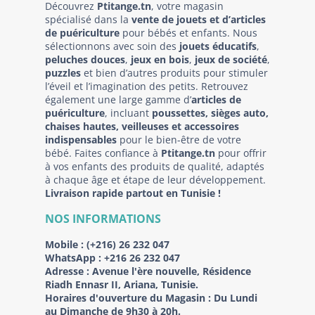
Découvrez
Ptitange.tn
, votre magasin
spécialisé dans la
vente de jouets et d’articles
de puériculture
pour bébés et enfants. Nous
sélectionnons avec soin des
jouets éducatifs
,
peluches douces
,
jeux en bois
,
jeux de société
,
puzzles
et bien d’autres produits pour stimuler
l’éveil et l’imagination des petits. Retrouvez
également une large gamme d’
articles de
puériculture
, incluant
poussettes, sièges auto,
chaises hautes, veilleuses et accessoires
indispensables
pour le bien-être de votre
bébé. Faites confiance à
Ptitange.tn
pour offrir
à vos enfants des produits de qualité, adaptés
à chaque âge et étape de leur développement.
Livraison rapide partout en Tunisie !
NOS INFORMATIONS
Mobile :
(+216) 26 232 047
WhatsApp :
+216 26 232 047
Adresse :
Avenue l'ère nouvelle, Résidence
Riadh Ennasr II, Ariana, Tunisie.
Horaires d'ouverture du Magasin : Du Lundi
au Dimanche de 9h30 à 20h.