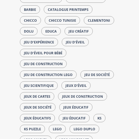
BARBIE
CATALOGUE PRINTEMPS
CHICCO
CHICCO TUNISIE
CLEMENTONI
DOLU
EDUCA
JEU CRÉATIF
JEU D'EXPÉRIENCE
JEU D'ÉVEIL
JEU D'ÉVEIL POUR BÉBÉ
JEU DE CONSTRUCTION
JEU DE CONSTRUCTION LEGO
JEU DE SOCIÉTÉ
JEU SCIENTIFIQUE
JEUX D'ÉVEIL
JEUX DE CARTES
JEUX DE CONSTRUCTION
JEUX DE SOCIÉTÉ
JEUX ÉDUCATIF
JEUX ÉDUCATIFS
JEU ÉDUCATIF
KS
KS PUZZLE
LEGO
LEGO DUPLO