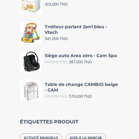
303,000
TND
Trotteur parlant 2en1 bleu -
Vtech
341,000
TND
Siège auto Area zéro - Cam Spa
510,000
TND
387,000
TND
Table de change CAMBIO beige
- CAM
700,000
TND
579,000
TND
ÉTIQUETTES PRODUIT
ACTIVITÉ MANUELLE
AIDE A LA MARCHE