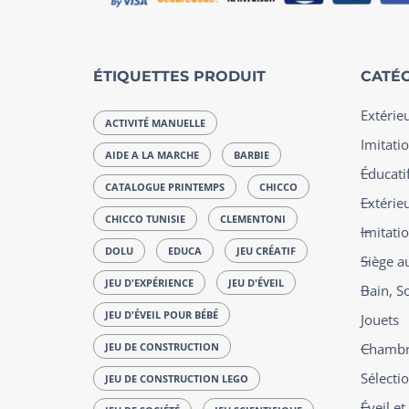
ÉTIQUETTES PRODUIT
CATÉG
Extérie
ACTIVITÉ MANUELLE
Imitatio
AIDE A LA MARCHE
BARBIE
Éducatif
CATALOGUE PRINTEMPS
CHICCO
Extérie
CHICCO TUNISIE
CLEMENTONI
Imitati
DOLU
EDUCA
JEU CRÉATIF
Siège a
JEU D'EXPÉRIENCE
JEU D'ÉVEIL
Bain, S
JEU D'ÉVEIL POUR BÉBÉ
Jouets
JEU DE CONSTRUCTION
Chambre
Sélecti
JEU DE CONSTRUCTION LEGO
Éveil e