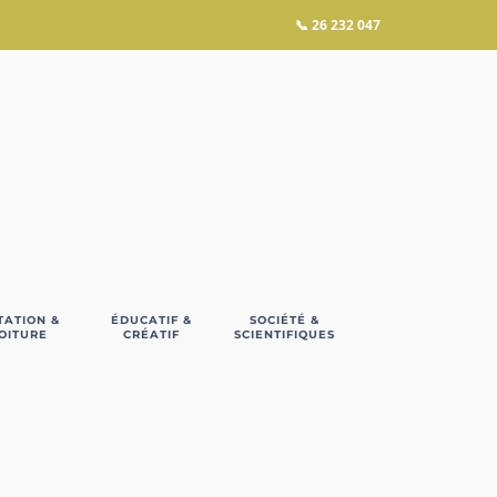
📞
26 232 047
TATION &
ÉDUCATIF &
SOCIÉTÉ &
OITURE
CRÉATIF
SCIENTIFIQUES