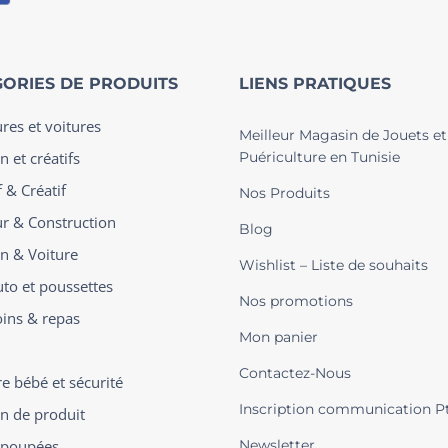
ORIES DE PRODUITS
LIENS PRATIQUES
ures et voitures
Meilleur Magasin de Jouets et
n et créatifs
Puériculture en Tunisie
 & Créatif
Nos Produits
ur & Construction
Blog
on & Voiture
Wishlist – Liste de souhaits
uto et poussettes
Nos promotions
oins & repas
Mon panier
Contactez-Nous
 bébé et sécurité
Inscription communication P
on de produit
t poupées
Newsletter