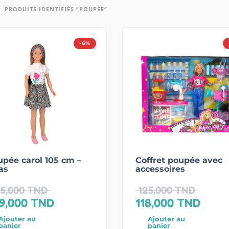
PRODUITS IDENTIFIÉS “POUPÉE”
-6%
pée carol 105 cm –
Coffret poupée avec
as
accessoires
5,000
TND
125,000
TND
9,000
TND
118,000
TND
Ajouter au
Ajouter au
panier
panier