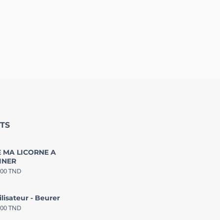
TS
 MA LICORNE A
INER
000
TND
ilisateur - Beurer
000
TND