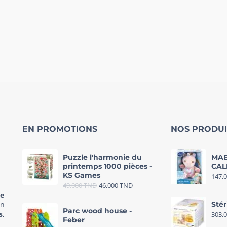
EN PROMOTIONS
NOS PRODUI
Puzzle l'harmonie du
MAE
printemps 1000 pièces -
CAL
KS Games
147,
49,000
TND
46,000
TND
re
in
Stér
Parc wood house -
s
,
303,
Feber