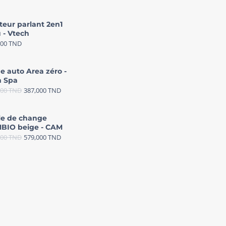
teur parlant 2en1
 - Vtech
000
TND
e auto Area zéro -
 Spa
000
TND
387,000
TND
le de change
BIO beige - CAM
000
TND
579,000
TND