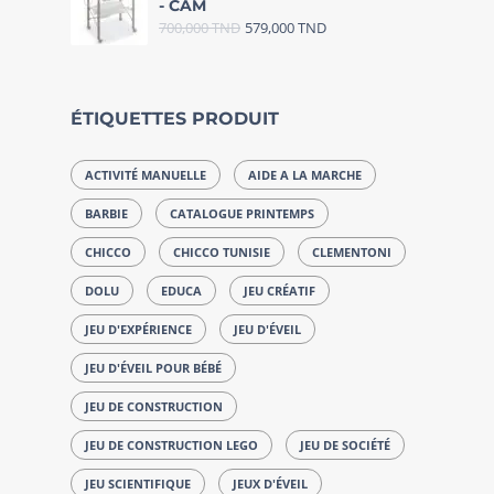
- CAM
700,000
TND
579,000
TND
ÉTIQUETTES PRODUIT
ACTIVITÉ MANUELLE
AIDE A LA MARCHE
BARBIE
CATALOGUE PRINTEMPS
CHICCO
CHICCO TUNISIE
CLEMENTONI
DOLU
EDUCA
JEU CRÉATIF
JEU D'EXPÉRIENCE
JEU D'ÉVEIL
JEU D'ÉVEIL POUR BÉBÉ
JEU DE CONSTRUCTION
JEU DE CONSTRUCTION LEGO
JEU DE SOCIÉTÉ
JEU SCIENTIFIQUE
JEUX D'ÉVEIL