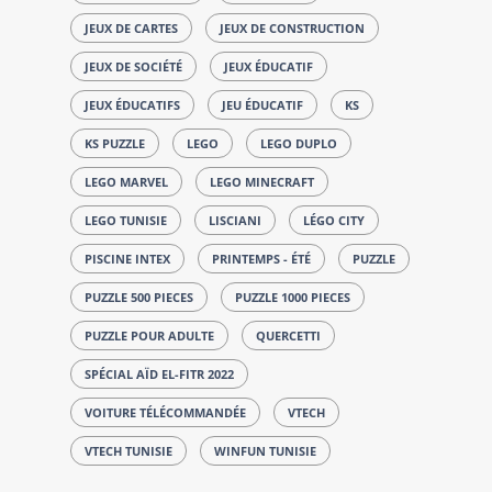
JEUX DE CARTES
JEUX DE CONSTRUCTION
JEUX DE SOCIÉTÉ
JEUX ÉDUCATIF
JEUX ÉDUCATIFS
JEU ÉDUCATIF
KS
KS PUZZLE
LEGO
LEGO DUPLO
LEGO MARVEL
LEGO MINECRAFT
LEGO TUNISIE
LISCIANI
LÉGO CITY
PISCINE INTEX
PRINTEMPS - ÉTÉ
PUZZLE
PUZZLE 500 PIECES
PUZZLE 1000 PIECES
PUZZLE POUR ADULTE
QUERCETTI
SPÉCIAL AÏD EL-FITR 2022
VOITURE TÉLÉCOMMANDÉE
VTECH
VTECH TUNISIE
WINFUN TUNISIE