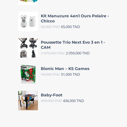
Kit Manucure 4en1 Ours Polaire -
Chicco
69,000
TND
65,000
TND
Poussette Trio Next Evo 3 en 1 -
CAM
2 470,000
TND
2 059,000
TND
Bionic Man – KS Games
54,000
TND
51,000
TND
Baby-Foot
459,000
TND
436,000
TND