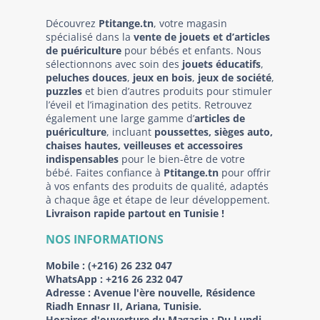
Découvrez
Ptitange.tn
, votre magasin
spécialisé dans la
vente de jouets et d’articles
de puériculture
pour bébés et enfants. Nous
sélectionnons avec soin des
jouets éducatifs
,
peluches douces
,
jeux en bois
,
jeux de société
,
puzzles
et bien d’autres produits pour stimuler
l’éveil et l’imagination des petits. Retrouvez
également une large gamme d’
articles de
puériculture
, incluant
poussettes, sièges auto,
chaises hautes, veilleuses et accessoires
indispensables
pour le bien-être de votre
bébé. Faites confiance à
Ptitange.tn
pour offrir
à vos enfants des produits de qualité, adaptés
à chaque âge et étape de leur développement.
Livraison rapide partout en Tunisie !
NOS INFORMATIONS
Mobile :
(+216) 26 232 047
WhatsApp :
+216 26 232 047
Adresse :
Avenue l'ère nouvelle, Résidence
Riadh Ennasr II, Ariana, Tunisie.
Horaires d'ouverture du Magasin : Du Lundi