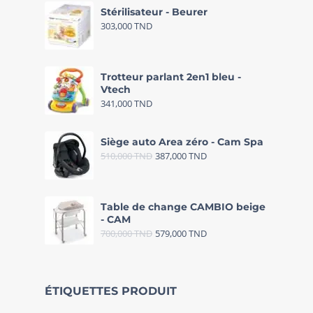
Stérilisateur - Beurer
303,000
TND
Trotteur parlant 2en1 bleu -
Vtech
341,000
TND
Siège auto Area zéro - Cam Spa
510,000
TND
387,000
TND
Table de change CAMBIO beige
- CAM
700,000
TND
579,000
TND
ÉTIQUETTES PRODUIT