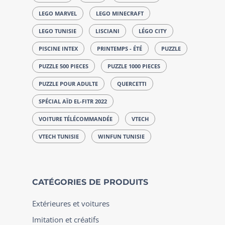
LEGO MARVEL
LEGO MINECRAFT
LEGO TUNISIE
LISCIANI
LÉGO CITY
PISCINE INTEX
PRINTEMPS - ÉTÉ
PUZZLE
PUZZLE 500 PIECES
PUZZLE 1000 PIECES
PUZZLE POUR ADULTE
QUERCETTI
SPÉCIAL AÏD EL-FITR 2022
VOITURE TÉLÉCOMMANDÉE
VTECH
VTECH TUNISIE
WINFUN TUNISIE
CATÉGORIES DE PRODUITS
Extérieures et voitures
Imitation et créatifs