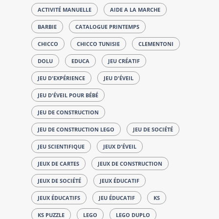
ACTIVITÉ MANUELLE
AIDE A LA MARCHE
BARBIE
CATALOGUE PRINTEMPS
CHICCO
CHICCO TUNISIE
CLEMENTONI
DOLU
EDUCA
JEU CRÉATIF
JEU D'EXPÉRIENCE
JEU D'ÉVEIL
JEU D'ÉVEIL POUR BÉBÉ
JEU DE CONSTRUCTION
JEU DE CONSTRUCTION LEGO
JEU DE SOCIÉTÉ
JEU SCIENTIFIQUE
JEUX D'ÉVEIL
JEUX DE CARTES
JEUX DE CONSTRUCTION
JEUX DE SOCIÉTÉ
JEUX ÉDUCATIF
JEUX ÉDUCATIFS
JEU ÉDUCATIF
KS
KS PUZZLE
LEGO
LEGO DUPLO