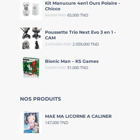
Kit Manucure 4en1 Ours Polaire -
Chicco
69,000
TND
65,000
TND
Poussette Trio Next Evo 3 en 1 -
CAM
2 470,000
TND
2 059,000
TND
Bionic Man – KS Games
54,000
TND
51,000
TND
NOS PRODUITS
MAE MA LICORNE A CALINER
147,000
TND