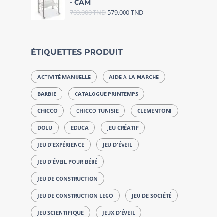
- CAM
700,000
TND
579,000
TND
ÉTIQUETTES PRODUIT
ACTIVITÉ MANUELLE
AIDE A LA MARCHE
BARBIE
CATALOGUE PRINTEMPS
CHICCO
CHICCO TUNISIE
CLEMENTONI
DOLU
EDUCA
JEU CRÉATIF
JEU D'EXPÉRIENCE
JEU D'ÉVEIL
JEU D'ÉVEIL POUR BÉBÉ
JEU DE CONSTRUCTION
JEU DE CONSTRUCTION LEGO
JEU DE SOCIÉTÉ
JEU SCIENTIFIQUE
JEUX D'ÉVEIL