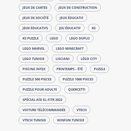
JEUX DE CARTES
JEUX DE CONSTRUCTION
JEUX DE SOCIÉTÉ
JEUX ÉDUCATIF
JEUX ÉDUCATIFS
JEU ÉDUCATIF
KS
KS PUZZLE
LEGO
LEGO DUPLO
LEGO MARVEL
LEGO MINECRAFT
LEGO TUNISIE
LISCIANI
LÉGO CITY
PISCINE INTEX
PRINTEMPS - ÉTÉ
PUZZLE
PUZZLE 500 PIECES
PUZZLE 1000 PIECES
PUZZLE POUR ADULTE
QUERCETTI
SPÉCIAL AÏD EL-FITR 2022
VOITURE TÉLÉCOMMANDÉE
VTECH
VTECH TUNISIE
WINFUN TUNISIE