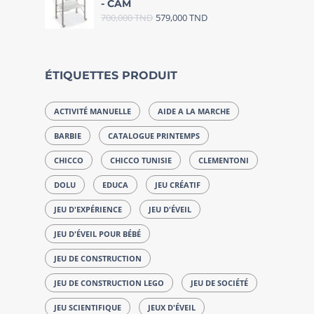
- CAM
700,000
TND
579,000
TND
ÉTIQUETTES PRODUIT
ACTIVITÉ MANUELLE
AIDE A LA MARCHE
BARBIE
CATALOGUE PRINTEMPS
CHICCO
CHICCO TUNISIE
CLEMENTONI
DOLU
EDUCA
JEU CRÉATIF
JEU D'EXPÉRIENCE
JEU D'ÉVEIL
JEU D'ÉVEIL POUR BÉBÉ
JEU DE CONSTRUCTION
JEU DE CONSTRUCTION LEGO
JEU DE SOCIÉTÉ
JEU SCIENTIFIQUE
JEUX D'ÉVEIL