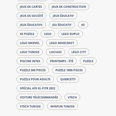
JEUX DE CARTES
JEUX DE CONSTRUCTION
JEUX DE SOCIÉTÉ
JEUX ÉDUCATIF
JEUX ÉDUCATIFS
JEU ÉDUCATIF
KS
KS PUZZLE
LEGO
LEGO DUPLO
LEGO MARVEL
LEGO MINECRAFT
LEGO TUNISIE
LISCIANI
LÉGO CITY
PISCINE INTEX
PRINTEMPS - ÉTÉ
PUZZLE
PUZZLE 500 PIECES
PUZZLE 1000 PIECES
PUZZLE POUR ADULTE
QUERCETTI
SPÉCIAL AÏD EL-FITR 2022
VOITURE TÉLÉCOMMANDÉE
VTECH
VTECH TUNISIE
WINFUN TUNISIE