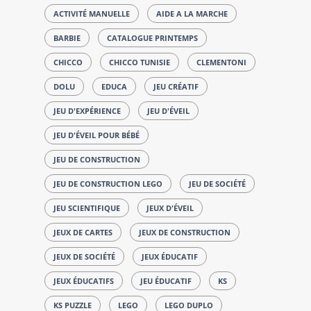
ACTIVITÉ MANUELLE
AIDE A LA MARCHE
BARBIE
CATALOGUE PRINTEMPS
CHICCO
CHICCO TUNISIE
CLEMENTONI
DOLU
EDUCA
JEU CRÉATIF
JEU D'EXPÉRIENCE
JEU D'ÉVEIL
JEU D'ÉVEIL POUR BÉBÉ
JEU DE CONSTRUCTION
JEU DE CONSTRUCTION LEGO
JEU DE SOCIÉTÉ
JEU SCIENTIFIQUE
JEUX D'ÉVEIL
JEUX DE CARTES
JEUX DE CONSTRUCTION
JEUX DE SOCIÉTÉ
JEUX ÉDUCATIF
JEUX ÉDUCATIFS
JEU ÉDUCATIF
KS
KS PUZZLE
LEGO
LEGO DUPLO