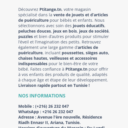
Découvrez
Ptitange.tn
, votre magasin
spécialisé dans la
vente de jouets et d’articles
de puériculture
pour bébés et enfants. Nous
sélectionnons avec soin des
jouets éducatifs
,
peluches douces
,
jeux en bois
,
jeux de société
,
puzzles
et bien d’autres produits pour stimuler
l’éveil et l’imagination des petits. Retrouvez
également une large gamme d’
articles de
puériculture
, incluant
poussettes, sièges auto,
chaises hautes, veilleuses et accessoires
indispensables
pour le bien-être de votre
bébé. Faites confiance à
Ptitange.tn
pour offrir
à vos enfants des produits de qualité, adaptés
à chaque âge et étape de leur développement.
Livraison rapide partout en Tunisie !
NOS INFORMATIONS
Mobile :
(+216) 26 232 047
WhatsApp :
+216 26 232 047
Adresse :
Avenue l'ère nouvelle, Résidence
Riadh Ennasr II, Ariana, Tunisie.
Horaires d'ouverture du Magasin : Du Lundi