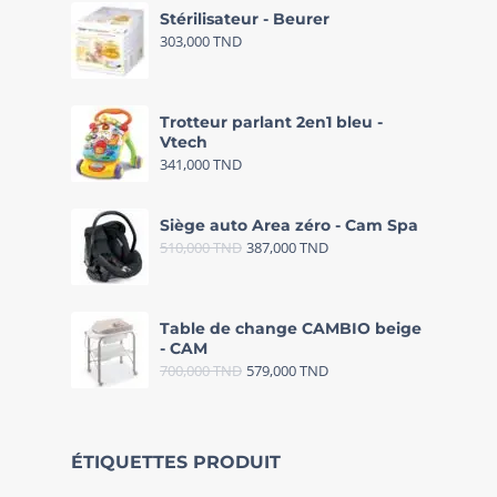
Stérilisateur - Beurer
303,000
TND
Trotteur parlant 2en1 bleu -
Vtech
341,000
TND
Siège auto Area zéro - Cam Spa
510,000
TND
387,000
TND
Table de change CAMBIO beige
- CAM
700,000
TND
579,000
TND
ÉTIQUETTES PRODUIT