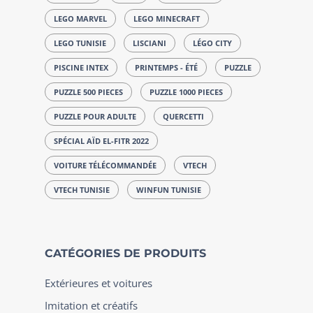
LEGO MARVEL
LEGO MINECRAFT
LEGO TUNISIE
LISCIANI
LÉGO CITY
PISCINE INTEX
PRINTEMPS - ÉTÉ
PUZZLE
PUZZLE 500 PIECES
PUZZLE 1000 PIECES
PUZZLE POUR ADULTE
QUERCETTI
SPÉCIAL AÏD EL-FITR 2022
VOITURE TÉLÉCOMMANDÉE
VTECH
VTECH TUNISIE
WINFUN TUNISIE
CATÉGORIES DE PRODUITS
Extérieures et voitures
Imitation et créatifs