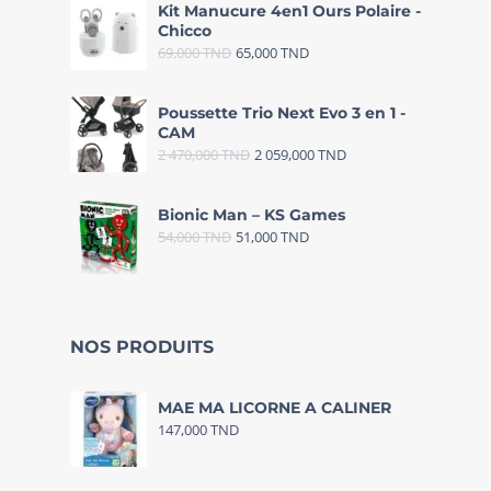
Kit Manucure 4en1 Ours Polaire -
Chicco
69,000
TND
65,000
TND
Poussette Trio Next Evo 3 en 1 -
CAM
2 470,000
TND
2 059,000
TND
Bionic Man – KS Games
54,000
TND
51,000
TND
NOS PRODUITS
MAE MA LICORNE A CALINER
147,000
TND