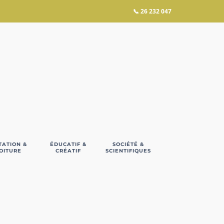
📞
26 232 047
TATION &
ÉDUCATIF &
SOCIÉTÉ &
OITURE
CRÉATIF
SCIENTIFIQUES