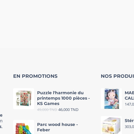
EN PROMOTIONS
NOS PRODUI
Puzzle l'harmonie du
MAE
printemps 1000 pièces -
CAL
KS Games
147,
49,000
TND
46,000
TND
re
in
Stér
Parc wood house -
s
,
303,
Feber