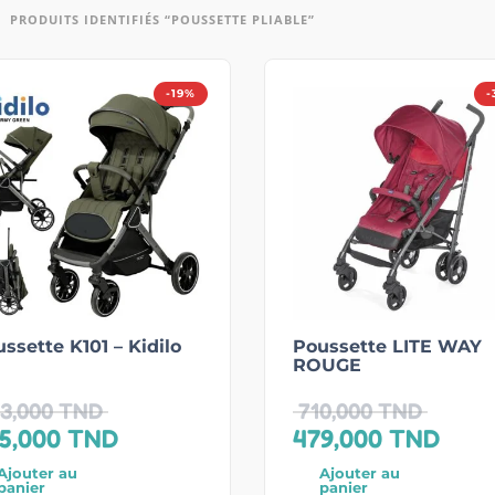
PRODUITS IDENTIFIÉS “POUSSETTE PLIABLE”
-19%
-
ssette K101 – Kidilo
Poussette LITE WAY
ROUGE
3,000
TND
710,000
TND
5,000
TND
479,000
TND
Ajouter au
Ajouter au
panier
panier