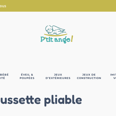
Nous
 BÉBÉ
ÉVEIL &
JEUX
JEUX DE
IMI
ITÉ
POUPÉES
D’EXTÉRIEURES
CONSTRUCTION
V
ussette pliable