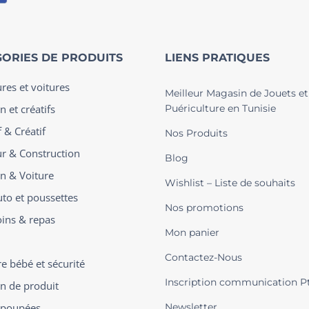
ORIES DE PRODUITS
LIENS PRATIQUES
ures et voitures
Meilleur Magasin de Jouets et
n et créatifs
Puériculture en Tunisie
 & Créatif
Nos Produits
ur & Construction
Blog
on & Voiture
Wishlist – Liste de souhaits
uto et poussettes
Nos promotions
oins & repas
Mon panier
Contactez-Nous
 bébé et sécurité
Inscription communication P
on de produit
t poupées
Newsletter