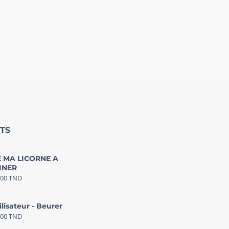
TS
 MA LICORNE A
INER
000
TND
ilisateur - Beurer
000
TND