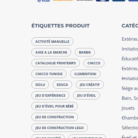
ÉTIQUETTES PRODUIT
CATÉG
Extérie
ACTIVITÉ MANUELLE
Imitatio
AIDE A LA MARCHE
BARBIE
Éducatif
CATALOGUE PRINTEMPS
CHICCO
Extérie
CHICCO TUNISIE
CLEMENTONI
Imitati
DOLU
EDUCA
JEU CRÉATIF
Siège a
JEU D'EXPÉRIENCE
JEU D'ÉVEIL
Bain, S
JEU D'ÉVEIL POUR BÉBÉ
Jouets
JEU DE CONSTRUCTION
Chambre
Sélecti
JEU DE CONSTRUCTION LEGO
Éveil e