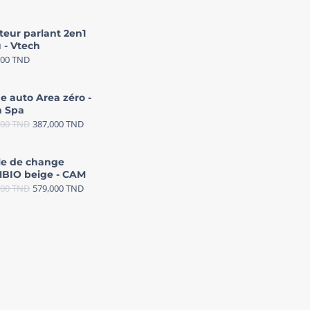
teur parlant 2en1
 - Vtech
000
TND
e auto Area zéro -
 Spa
000
TND
387,000
TND
le de change
BIO beige - CAM
000
TND
579,000
TND