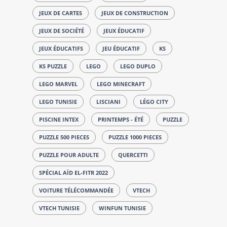
JEUX DE CARTES
JEUX DE CONSTRUCTION
JEUX DE SOCIÉTÉ
JEUX ÉDUCATIF
JEUX ÉDUCATIFS
JEU ÉDUCATIF
KS
KS PUZZLE
LEGO
LEGO DUPLO
LEGO MARVEL
LEGO MINECRAFT
LEGO TUNISIE
LISCIANI
LÉGO CITY
PISCINE INTEX
PRINTEMPS - ÉTÉ
PUZZLE
PUZZLE 500 PIECES
PUZZLE 1000 PIECES
PUZZLE POUR ADULTE
QUERCETTI
SPÉCIAL AÏD EL-FITR 2022
VOITURE TÉLÉCOMMANDÉE
VTECH
VTECH TUNISIE
WINFUN TUNISIE