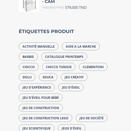
- CAM
700,000
TND
579,000
TND
ÉTIQUETTES PRODUIT
ACTIVITÉ MANUELLE
AIDE A LA MARCHE
BARBIE
CATALOGUE PRINTEMPS
CHICCO
CHICCO TUNISIE
CLEMENTONI
DOLU
EDUCA
JEU CRÉATIF
JEU D'EXPÉRIENCE
JEU D'ÉVEIL
JEU D'ÉVEIL POUR BÉBÉ
JEU DE CONSTRUCTION
JEU DE CONSTRUCTION LEGO
JEU DE SOCIÉTÉ
JEU SCIENTIFIQUE
JEUX D'ÉVEIL