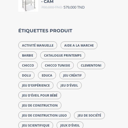
- CAM
700,000
TND
579,000
TND
ÉTIQUETTES PRODUIT
ACTIVITÉ MANUELLE
AIDE A LA MARCHE
BARBIE
CATALOGUE PRINTEMPS
CHICCO
CHICCO TUNISIE
CLEMENTONI
DOLU
EDUCA
JEU CRÉATIF
JEU D'EXPÉRIENCE
JEU D'ÉVEIL
JEU D'ÉVEIL POUR BÉBÉ
JEU DE CONSTRUCTION
JEU DE CONSTRUCTION LEGO
JEU DE SOCIÉTÉ
JEU SCIENTIFIQUE
JEUX D'ÉVEIL