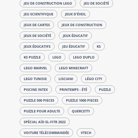
JEU DE CONSTRUCTION LEGO
JEU DE SOCIÉTÉ
JEU SCIENTIFIQUE
JEUX D'ÉVEIL
JEUX DE CARTES
JEUX DE CONSTRUCTION
JEUX DE SOCIÉTÉ
JEUX ÉDUCATIF
JEUX ÉDUCATIFS
JEU ÉDUCATIF
KS
KS PUZZLE
LEGO
LEGO DUPLO
LEGO MARVEL
LEGO MINECRAFT
LEGO TUNISIE
LISCIANI
LÉGO CITY
PISCINE INTEX
PRINTEMPS - ÉTÉ
PUZZLE
PUZZLE 500 PIECES
PUZZLE 1000 PIECES
PUZZLE POUR ADULTE
QUERCETTI
SPÉCIAL AÏD EL-FITR 2022
VOITURE TÉLÉCOMMANDÉE
VTECH