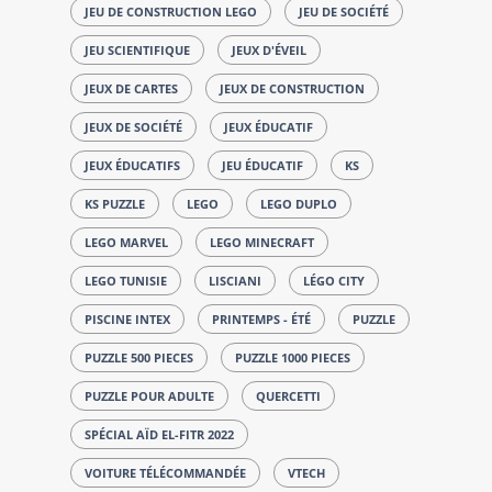
JEU DE CONSTRUCTION LEGO
JEU DE SOCIÉTÉ
JEU SCIENTIFIQUE
JEUX D'ÉVEIL
JEUX DE CARTES
JEUX DE CONSTRUCTION
JEUX DE SOCIÉTÉ
JEUX ÉDUCATIF
JEUX ÉDUCATIFS
JEU ÉDUCATIF
KS
KS PUZZLE
LEGO
LEGO DUPLO
LEGO MARVEL
LEGO MINECRAFT
LEGO TUNISIE
LISCIANI
LÉGO CITY
PISCINE INTEX
PRINTEMPS - ÉTÉ
PUZZLE
PUZZLE 500 PIECES
PUZZLE 1000 PIECES
PUZZLE POUR ADULTE
QUERCETTI
SPÉCIAL AÏD EL-FITR 2022
VOITURE TÉLÉCOMMANDÉE
VTECH