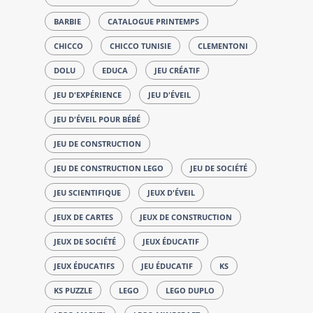
BARBIE
CATALOGUE PRINTEMPS
CHICCO
CHICCO TUNISIE
CLEMENTONI
DOLU
EDUCA
JEU CRÉATIF
JEU D'EXPÉRIENCE
JEU D'ÉVEIL
JEU D'ÉVEIL POUR BÉBÉ
JEU DE CONSTRUCTION
JEU DE CONSTRUCTION LEGO
JEU DE SOCIÉTÉ
JEU SCIENTIFIQUE
JEUX D'ÉVEIL
JEUX DE CARTES
JEUX DE CONSTRUCTION
JEUX DE SOCIÉTÉ
JEUX ÉDUCATIF
JEUX ÉDUCATIFS
JEU ÉDUCATIF
KS
KS PUZZLE
LEGO
LEGO DUPLO