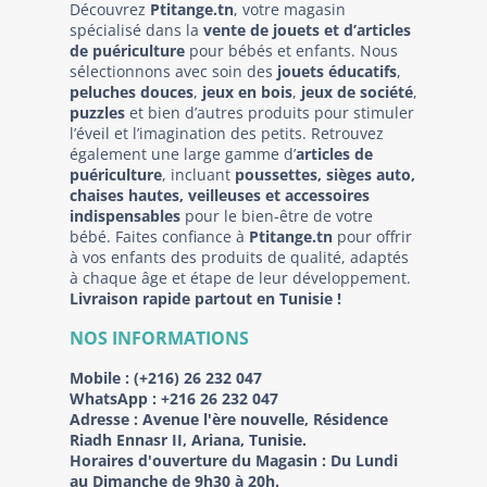
Découvrez
Ptitange.tn
, votre magasin
spécialisé dans la
vente de jouets et d’articles
de puériculture
pour bébés et enfants. Nous
sélectionnons avec soin des
jouets éducatifs
,
peluches douces
,
jeux en bois
,
jeux de société
,
puzzles
et bien d’autres produits pour stimuler
l’éveil et l’imagination des petits. Retrouvez
également une large gamme d’
articles de
puériculture
, incluant
poussettes, sièges auto,
chaises hautes, veilleuses et accessoires
indispensables
pour le bien-être de votre
bébé. Faites confiance à
Ptitange.tn
pour offrir
à vos enfants des produits de qualité, adaptés
à chaque âge et étape de leur développement.
Livraison rapide partout en Tunisie !
NOS INFORMATIONS
Mobile :
(+216) 26 232 047
WhatsApp :
+216 26 232 047
Adresse :
Avenue l'ère nouvelle, Résidence
Riadh Ennasr II, Ariana, Tunisie.
Horaires d'ouverture du Magasin : Du Lundi
au Dimanche de 9h30 à 20h.