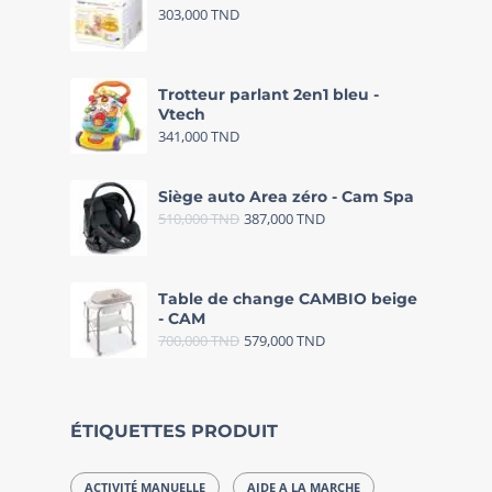
303,000
TND
Trotteur parlant 2en1 bleu -
Vtech
341,000
TND
Siège auto Area zéro - Cam Spa
510,000
TND
387,000
TND
Table de change CAMBIO beige
- CAM
700,000
TND
579,000
TND
ÉTIQUETTES PRODUIT
ACTIVITÉ MANUELLE
AIDE A LA MARCHE