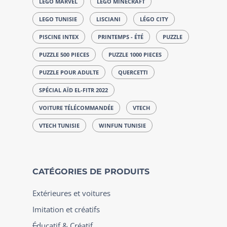
LEGO MARVEL
LEGO MINECRAFT
LEGO TUNISIE
LISCIANI
LÉGO CITY
PISCINE INTEX
PRINTEMPS - ÉTÉ
PUZZLE
PUZZLE 500 PIECES
PUZZLE 1000 PIECES
PUZZLE POUR ADULTE
QUERCETTI
SPÉCIAL AÏD EL-FITR 2022
VOITURE TÉLÉCOMMANDÉE
VTECH
VTECH TUNISIE
WINFUN TUNISIE
CATÉGORIES DE PRODUITS
Extérieures et voitures
Imitation et créatifs
Éducatif & Créatif