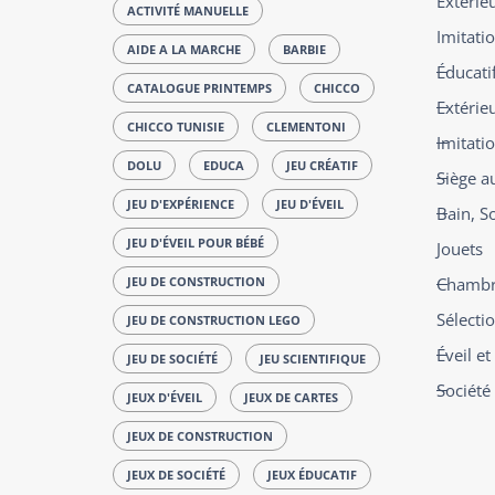
Extérie
ACTIVITÉ MANUELLE
Imitatio
AIDE A LA MARCHE
BARBIE
Éducatif
CATALOGUE PRINTEMPS
CHICCO
Extérie
CHICCO TUNISIE
CLEMENTONI
Imitati
DOLU
EDUCA
JEU CRÉATIF
Siège a
JEU D'EXPÉRIENCE
JEU D'ÉVEIL
Bain, S
JEU D'ÉVEIL POUR BÉBÉ
Jouets
JEU DE CONSTRUCTION
Chambre
Sélecti
JEU DE CONSTRUCTION LEGO
Éveil e
JEU DE SOCIÉTÉ
JEU SCIENTIFIQUE
Société
JEUX D'ÉVEIL
JEUX DE CARTES
JEUX DE CONSTRUCTION
JEUX DE SOCIÉTÉ
JEUX ÉDUCATIF