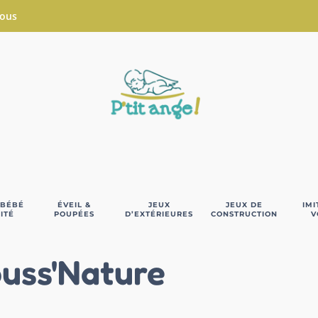
Nous
 BÉBÉ
ÉVEIL &
JEUX
JEUX DE
IMI
ITÉ
POUPÉES
D’EXTÉRIEURES
CONSTRUCTION
V
uss'Nature