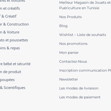
ures et voitures
Meilleur Magasin de Jouets et
n et créatifs
Puériculture en Tunisie
 & Créatif
Nos Produits
ur & Construction
Blog
on & Voiture
Wishlist – Liste de souhaits
uto et poussettes
Nos promotions
oins & repas
Mon panier
Contactez-Nous
 bébé et sécurité
Inscription communication P
on de produit
t poupées
Newsletter
 & Scientifiques
Les modes de livraison
Les modes de paiement