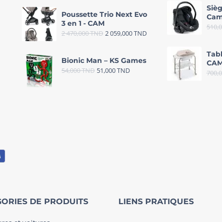
Sièg
Poussette Trio Next Evo
Cam
3 en 1 - CAM
510,
2 470,000
TND
2 059,000
TND
Tab
Bionic Man – KS Games
CAM
54,000
TND
51,000
TND
700,
ORIES DE PRODUITS
LIENS PRATIQUES