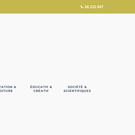
📞
26 232 047
TATION &
ÉDUCATIF &
SOCIÉTÉ &
OITURE
CRÉATIF
SCIENTIFIQUES