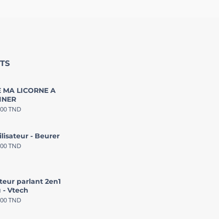
TS
 MA LICORNE A
INER
000
TND
ilisateur - Beurer
000
TND
teur parlant 2en1
 - Vtech
000
TND