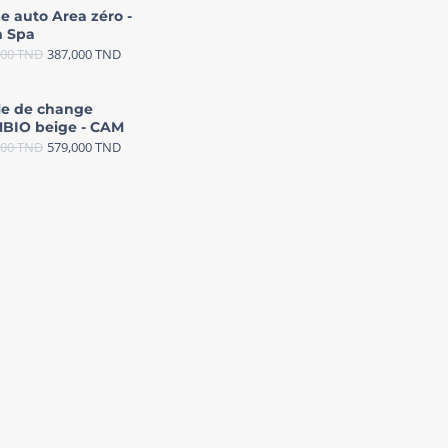
e auto Area zéro -
 Spa
000
TND
387,000
TND
le de change
BIO beige - CAM
000
TND
579,000
TND