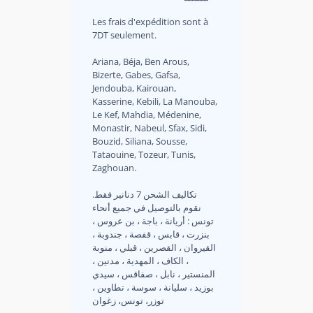
Les frais d'expédition sont à
7DT seulement.
Ariana, Béja, Ben Arous,
Bizerte, Gabes, Gafsa,
Jendouba, Kairouan,
Kasserine, Kebili, La Manouba,
Le Kef, Mahdia, Médenine,
Monastir, Nabeul, Sfax, Sidi,
Bouzid, Siliana, Sousse,
Tataouine, Tozeur, Tunis,
Zaghouan.
.تكاليف الشحن 7 دنانير فقط
نقوم بالتوصيل في جميع أنحاء
تونس : أريانة ، باجة ، بن عروس ،
بنزرت ، قابس ، قفصة ، جندوبة ،
القيروان ، القصرين ، قبلي ، منوبة
، الكاف ، المهدية ، مدنين ،
المنستير ، نابل ، صفاقس ، سيدي
بوزيد ، سليانة ، سوسة ، تطاوين ،
توزر، تونس، زغوان