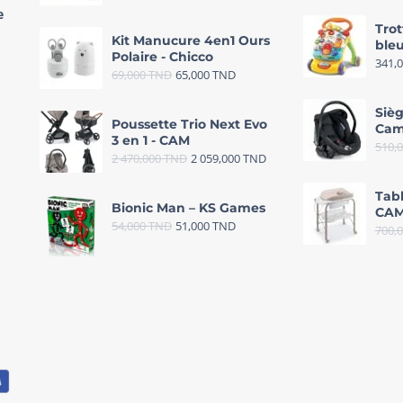
e
Trot
Kit Manucure 4en1 Ours
bleu
Polaire - Chicco
341,
69,000
TND
65,000
TND
Sièg
Poussette Trio Next Evo
Cam
3 en 1 - CAM
510,
2 470,000
TND
2 059,000
TND
Tab
Bionic Man – KS Games
CAM
54,000
TND
51,000
TND
700,