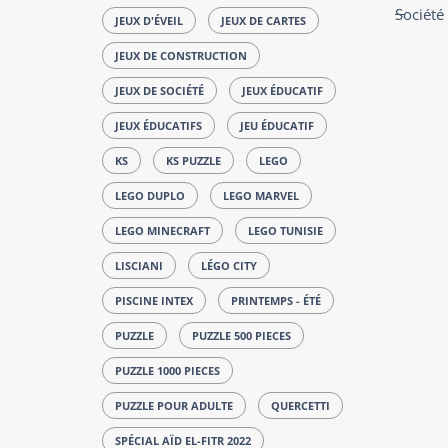
Société
JEUX D'ÉVEIL
JEUX DE CARTES
JEUX DE CONSTRUCTION
JEUX DE SOCIÉTÉ
JEUX ÉDUCATIF
JEUX ÉDUCATIFS
JEU ÉDUCATIF
KS
KS PUZZLE
LEGO
LEGO DUPLO
LEGO MARVEL
LEGO MINECRAFT
LEGO TUNISIE
LISCIANI
LÉGO CITY
PISCINE INTEX
PRINTEMPS - ÉTÉ
PUZZLE
PUZZLE 500 PIECES
PUZZLE 1000 PIECES
PUZZLE POUR ADULTE
QUERCETTI
SPÉCIAL AÏD EL-FITR 2022