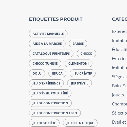
ÉTIQUETTES PRODUIT
CATÉG
Extérie
ACTIVITÉ MANUELLE
Imitatio
AIDE A LA MARCHE
BARBIE
Éducatif
CATALOGUE PRINTEMPS
CHICCO
Extérie
CHICCO TUNISIE
CLEMENTONI
Imitati
DOLU
EDUCA
JEU CRÉATIF
Siège a
JEU D'EXPÉRIENCE
JEU D'ÉVEIL
Bain, S
JEU D'ÉVEIL POUR BÉBÉ
Jouets
JEU DE CONSTRUCTION
Chambre
Sélecti
JEU DE CONSTRUCTION LEGO
Éveil e
JEU DE SOCIÉTÉ
JEU SCIENTIFIQUE