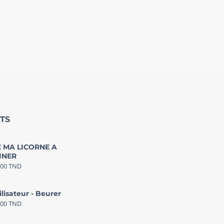
TS
 MA LICORNE A
INER
000
TND
ilisateur - Beurer
000
TND