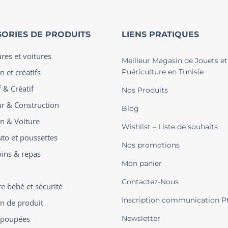
ORIES DE PRODUITS
LIENS PRATIQUES
ures et voitures
Meilleur Magasin de Jouets et
n et créatifs
Puériculture en Tunisie
 & Créatif
Nos Produits
ur & Construction
Blog
on & Voiture
Wishlist – Liste de souhaits
uto et poussettes
Nos promotions
oins & repas
Mon panier
Contactez-Nous
 bébé et sécurité
Inscription communication P
on de produit
t poupées
Newsletter