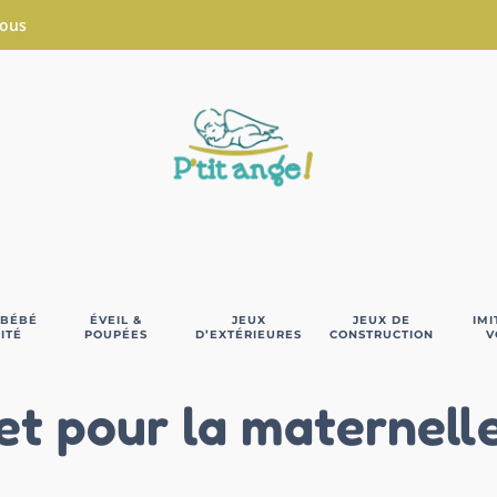
Nous
 BÉBÉ
ÉVEIL &
JEUX
JEUX DE
IMI
ITÉ
POUPÉES
D’EXTÉRIEURES
CONSTRUCTION
V
et pour la maternell