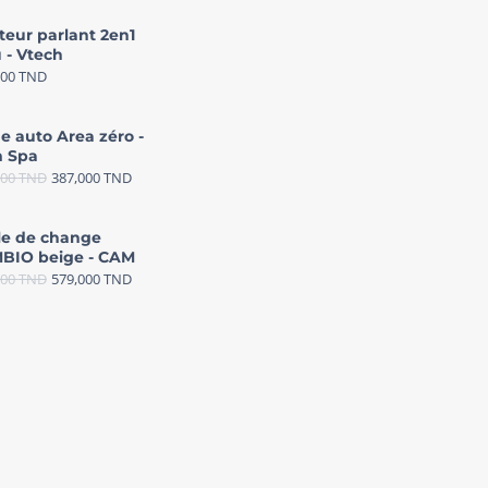
teur parlant 2en1
 - Vtech
000
TND
e auto Area zéro -
 Spa
000
TND
387,000
TND
le de change
BIO beige - CAM
000
TND
579,000
TND