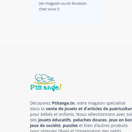
(en magasin ou en livraison
chez vous !)
Découvrez
Ptitange.tn
, votre magasin spécialisé
dans la
vente de jouets et d’articles de puéricultu
pour bébés et enfants. Nous sélectionnons avec so
des
jouets éducatifs
,
peluches douces
,
jeux en boi
jeux de société
,
puzzles
et bien d’autres produits
pour stimuler l’éveil et l’imagination des petits.