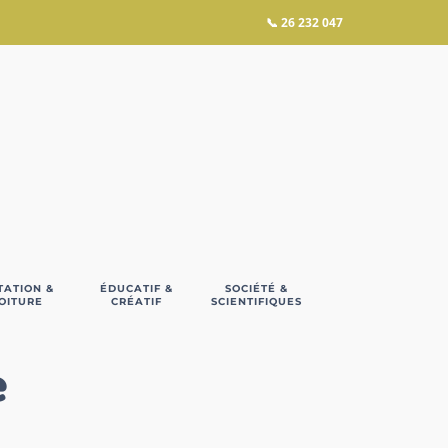
📞
26 232 047
TATION &
ÉDUCATIF &
SOCIÉTÉ &
OITURE
CRÉATIF
SCIENTIFIQUES
e