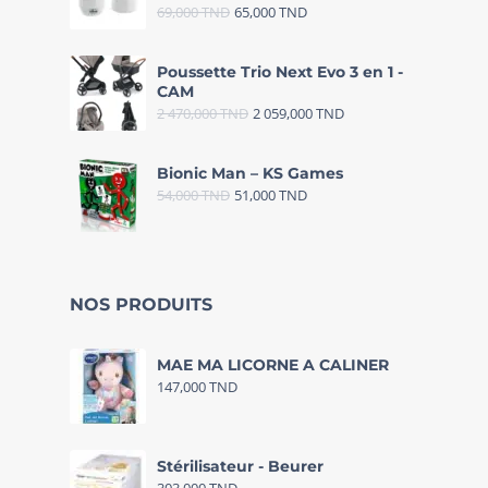
69,000
TND
65,000
TND
Poussette Trio Next Evo 3 en 1 -
CAM
2 470,000
TND
2 059,000
TND
Bionic Man – KS Games
54,000
TND
51,000
TND
NOS PRODUITS
MAE MA LICORNE A CALINER
147,000
TND
Stérilisateur - Beurer