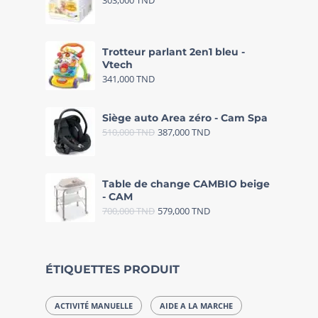
303,000
TND
Trotteur parlant 2en1 bleu -
Vtech
341,000
TND
Siège auto Area zéro - Cam Spa
510,000
TND
387,000
TND
Table de change CAMBIO beige
- CAM
700,000
TND
579,000
TND
ÉTIQUETTES PRODUIT
ACTIVITÉ MANUELLE
AIDE A LA MARCHE