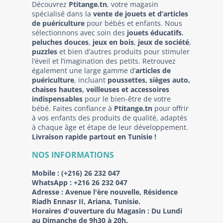
Découvrez
Ptitange.tn
, votre magasin
spécialisé dans la
vente de jouets et d’articles
de puériculture
pour bébés et enfants. Nous
sélectionnons avec soin des
jouets éducatifs
,
peluches douces
,
jeux en bois
,
jeux de société
,
puzzles
et bien d’autres produits pour stimuler
l’éveil et l’imagination des petits. Retrouvez
également une large gamme d’
articles de
puériculture
, incluant
poussettes, sièges auto,
chaises hautes, veilleuses et accessoires
indispensables
pour le bien-être de votre
bébé. Faites confiance à
Ptitange.tn
pour offrir
à vos enfants des produits de qualité, adaptés
à chaque âge et étape de leur développement.
Livraison rapide partout en Tunisie !
NOS INFORMATIONS
Mobile :
(+216) 26 232 047
WhatsApp :
+216 26 232 047
Adresse :
Avenue l'ère nouvelle, Résidence
Riadh Ennasr II, Ariana, Tunisie.
Horaires d'ouverture du Magasin : Du Lundi
au Dimanche de 9h30 à 20h.