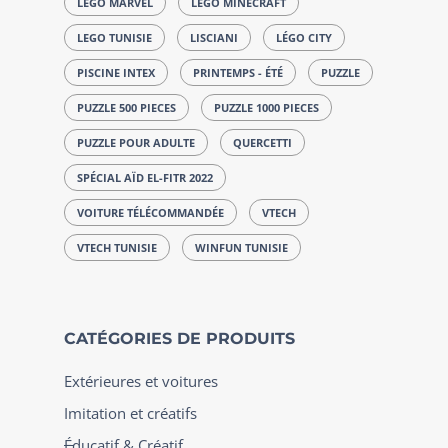
LEGO MARVEL
LEGO MINECRAFT
LEGO TUNISIE
LISCIANI
LÉGO CITY
PISCINE INTEX
PRINTEMPS - ÉTÉ
PUZZLE
PUZZLE 500 PIECES
PUZZLE 1000 PIECES
PUZZLE POUR ADULTE
QUERCETTI
SPÉCIAL AÏD EL-FITR 2022
VOITURE TÉLÉCOMMANDÉE
VTECH
VTECH TUNISIE
WINFUN TUNISIE
CATÉGORIES DE PRODUITS
Extérieures et voitures
Imitation et créatifs
Éducatif & Créatif