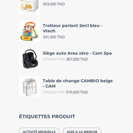
303,000
TND
Trotteur parlant 2en1 bleu -
Vtech
341,000
TND
Siège auto Area zéro - Cam Spa
510,000
TND
387,000
TND
Table de change CAMBIO beige
- CAM
700,000
TND
579,000
TND
ÉTIQUETTES PRODUIT
ACTIVITÉ MANUELLE
AIDE A LA MARCHE