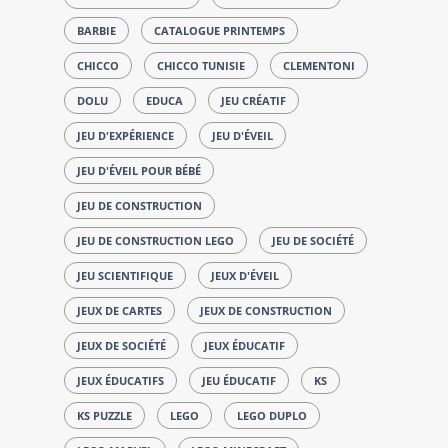
BARBIE
CATALOGUE PRINTEMPS
CHICCO
CHICCO TUNISIE
CLEMENTONI
DOLU
EDUCA
JEU CRÉATIF
JEU D'EXPÉRIENCE
JEU D'ÉVEIL
JEU D'ÉVEIL POUR BÉBÉ
JEU DE CONSTRUCTION
JEU DE CONSTRUCTION LEGO
JEU DE SOCIÉTÉ
JEU SCIENTIFIQUE
JEUX D'ÉVEIL
JEUX DE CARTES
JEUX DE CONSTRUCTION
JEUX DE SOCIÉTÉ
JEUX ÉDUCATIF
JEUX ÉDUCATIFS
JEU ÉDUCATIF
KS
KS PUZZLE
LEGO
LEGO DUPLO