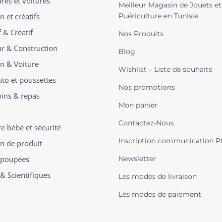
ures et voitures
Meilleur Magasin de Jouets et
n et créatifs
Puériculture en Tunisie
 & Créatif
Nos Produits
ur & Construction
Blog
on & Voiture
Wishlist – Liste de souhaits
uto et poussettes
Nos promotions
oins & repas
Mon panier
Contactez-Nous
 bébé et sécurité
Inscription communication P
on de produit
t poupées
Newsletter
 & Scientifiques
Les modes de livraison
Les modes de paiement