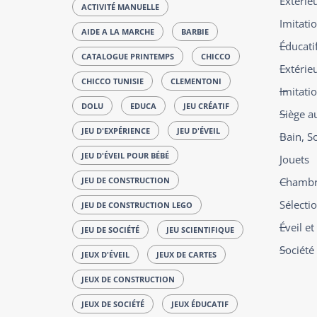
Extérie
ACTIVITÉ MANUELLE
Imitatio
AIDE A LA MARCHE
BARBIE
Éducatif
CATALOGUE PRINTEMPS
CHICCO
Extérie
CHICCO TUNISIE
CLEMENTONI
Imitati
DOLU
EDUCA
JEU CRÉATIF
Siège a
JEU D'EXPÉRIENCE
JEU D'ÉVEIL
Bain, S
JEU D'ÉVEIL POUR BÉBÉ
Jouets
JEU DE CONSTRUCTION
Chambre
Sélecti
JEU DE CONSTRUCTION LEGO
Éveil e
JEU DE SOCIÉTÉ
JEU SCIENTIFIQUE
Société
JEUX D'ÉVEIL
JEUX DE CARTES
JEUX DE CONSTRUCTION
JEUX DE SOCIÉTÉ
JEUX ÉDUCATIF