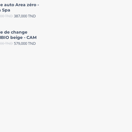
e auto Area zéro -
 Spa
000
TND
387,000
TND
le de change
BIO beige - CAM
000
TND
579,000
TND