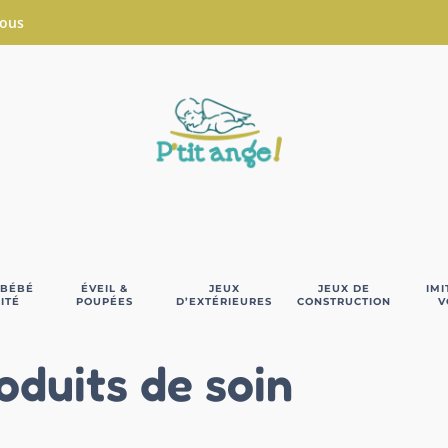
Nous
 BÉBÉ
ÉVEIL &
JEUX
JEUX DE
IMI
ITÉ
POUPÉES
D’EXTÉRIEURES
CONSTRUCTION
V
oduits de soin