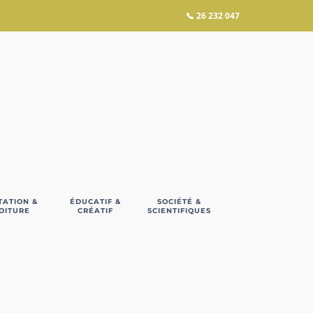
📞
26 232 047
TATION &
ÉDUCATIF &
SOCIÉTÉ &
OITURE
CRÉATIF
SCIENTIFIQUES