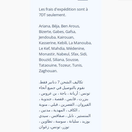
Les frais d'expédition sont à
7DT seulement.
Ariana, Béja, Ben Arous,
Bizerte, Gabes, Gafsa,
Jendouba, Kairouan,
Kasserine, Kebili, La Manouba,
Le Kef, Mahdia, Médenine,
Monastir, Nabeul, Sfax, Sidi,
Bouzid, Siliana, Sousse,
Tataouine, Tozeur, Tunis,
Zaghouan.
.تكاليف الشحن 7 دنانير فقط
نقوم بالتوصيل في جميع أنحاء
تونس : أريانة ، باجة ، بن عروس ،
بنزرت ، قابس ، قفصة ، جندوبة ،
القيروان ، القصرين ، قبلي ، منوبة
، الكاف ، المهدية ، مدنين ،
المنستير ، نابل ، صفاقس ، سيدي
بوزيد ، سليانة ، سوسة ، تطاوين ،
توزر، تونس، زغوان