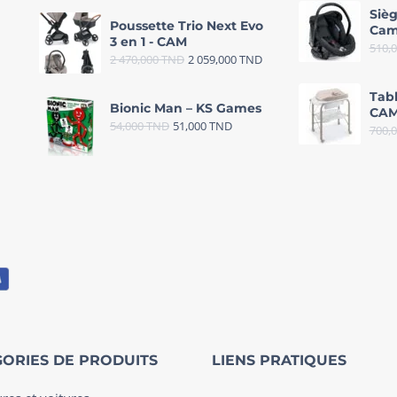
Sièg
Poussette Trio Next Evo
Cam
3 en 1 - CAM
510,
2 470,000
TND
2 059,000
TND
Tab
Bionic Man – KS Games
CAM
54,000
TND
51,000
TND
700,
ORIES DE PRODUITS
LIENS PRATIQUES