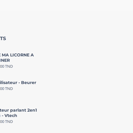
TS
 MA LICORNE A
INER
000
TND
ilisateur - Beurer
000
TND
teur parlant 2en1
 - Vtech
000
TND