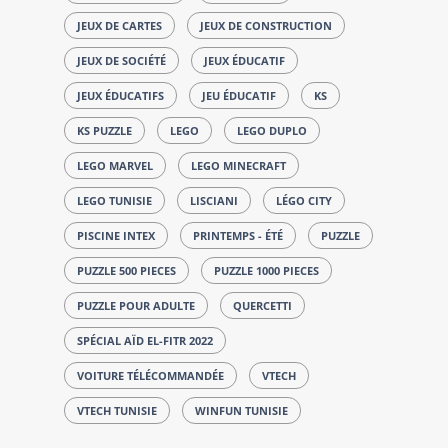
JEUX DE CARTES
JEUX DE CONSTRUCTION
JEUX DE SOCIÉTÉ
JEUX ÉDUCATIF
JEUX ÉDUCATIFS
JEU ÉDUCATIF
KS
KS PUZZLE
LEGO
LEGO DUPLO
LEGO MARVEL
LEGO MINECRAFT
LEGO TUNISIE
LISCIANI
LÉGO CITY
PISCINE INTEX
PRINTEMPS - ÉTÉ
PUZZLE
PUZZLE 500 PIECES
PUZZLE 1000 PIECES
PUZZLE POUR ADULTE
QUERCETTI
SPÉCIAL AÏD EL-FITR 2022
VOITURE TÉLÉCOMMANDÉE
VTECH
VTECH TUNISIE
WINFUN TUNISIE