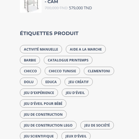
- CAM
700,000
TND
579,000
TND
ÉTIQUETTES PRODUIT
ACTIVITÉ MANUELLE
AIDE A LA MARCHE
BARBIE
CATALOGUE PRINTEMPS
CHICCO
CHICCO TUNISIE
CLEMENTONI
DOLU
EDUCA
JEU CRÉATIF
JEU D'EXPÉRIENCE
JEU D'ÉVEIL
JEU D'ÉVEIL POUR BÉBÉ
JEU DE CONSTRUCTION
JEU DE CONSTRUCTION LEGO
JEU DE SOCIÉTÉ
JEU SCIENTIFIQUE
JEUX D'ÉVEIL