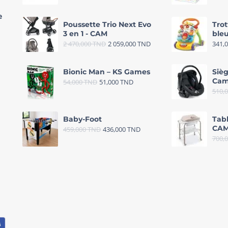
e
Poussette Trio Next Evo
Trot
3 en 1 - CAM
bleu
2 470,000
TND
2 059,000
TND
341,
Bionic Man – KS Games
Sièg
Cam
54,000
TND
51,000
TND
510,
Baby-Foot
Tab
CAM
459,000
TND
436,000
TND
700,