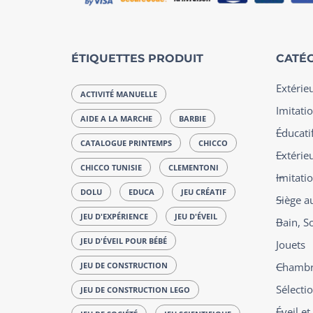
ÉTIQUETTES PRODUIT
CATÉG
Extérie
ACTIVITÉ MANUELLE
Imitatio
AIDE A LA MARCHE
BARBIE
Éducatif
CATALOGUE PRINTEMPS
CHICCO
Extérie
CHICCO TUNISIE
CLEMENTONI
Imitati
DOLU
EDUCA
JEU CRÉATIF
Siège a
JEU D'EXPÉRIENCE
JEU D'ÉVEIL
Bain, S
JEU D'ÉVEIL POUR BÉBÉ
Jouets
JEU DE CONSTRUCTION
Chambre
Sélecti
JEU DE CONSTRUCTION LEGO
Éveil e