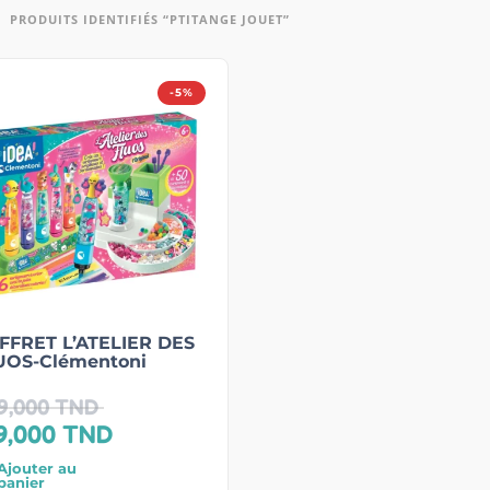
PRODUITS IDENTIFIÉS “PTITANGE JOUET”
-5%
FFRET L’ATELIER DES
UOS-Clémentoni
9,000
TND
9,000
TND
Ajouter au
panier