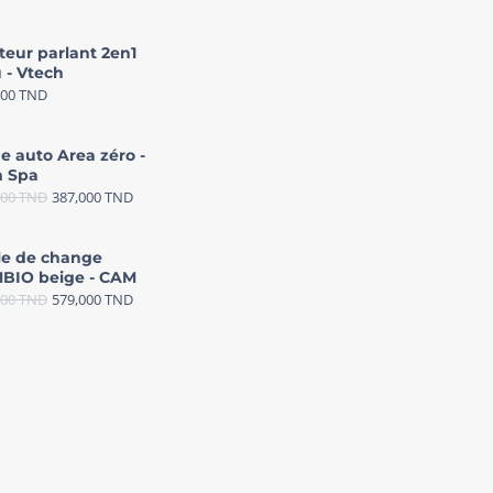
teur parlant 2en1
 - Vtech
000
TND
e auto Area zéro -
 Spa
000
TND
387,000
TND
le de change
BIO beige - CAM
000
TND
579,000
TND