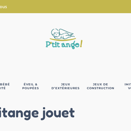
Nous
 BÉBÉ
ÉVEIL &
JEUX
JEUX DE
IMI
ITÉ
POUPÉES
D’EXTÉRIEURES
CONSTRUCTION
V
itange jouet