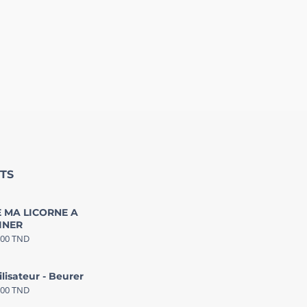
TS
 MA LICORNE A
INER
000
TND
ilisateur - Beurer
000
TND