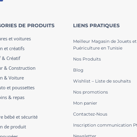
ORIES DE PRODUITS
LIENS PRATIQUES
ures et voitures
Meilleur Magasin de Jouets et
n et créatifs
Puériculture en Tunisie
 & Créatif
Nos Produits
ur & Construction
Blog
on & Voiture
Wishlist – Liste de souhaits
uto et poussettes
Nos promotions
oins & repas
Mon panier
Contactez-Nous
 bébé et sécurité
Inscription communication P
on de produit
t poupées
Newsletter