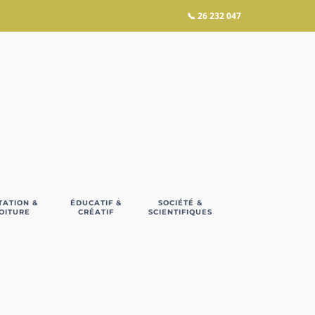
📞
26 232 047
TATION &
ÉDUCATIF &
SOCIÉTÉ &
OITURE
CRÉATIF
SCIENTIFIQUES