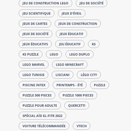
JEU DE CONSTRUCTION LEGO
JEU DE SOCIÉTÉ
JEU SCIENTIFIQUE
JEUX D'ÉVEIL
JEUX DE CARTES
JEUX DE CONSTRUCTION
JEUX DE SOCIÉTÉ
JEUX ÉDUCATIF
JEUX ÉDUCATIFS
JEU ÉDUCATIF
KS
KS PUZZLE
LEGO
LEGO DUPLO
LEGO MARVEL
LEGO MINECRAFT
LEGO TUNISIE
LISCIANI
LÉGO CITY
PISCINE INTEX
PRINTEMPS - ÉTÉ
PUZZLE
PUZZLE 500 PIECES
PUZZLE 1000 PIECES
PUZZLE POUR ADULTE
QUERCETTI
SPÉCIAL AÏD EL-FITR 2022
VOITURE TÉLÉCOMMANDÉE
VTECH