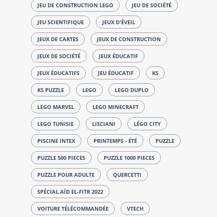
JEU DE CONSTRUCTION LEGO
JEU DE SOCIÉTÉ
JEU SCIENTIFIQUE
JEUX D'ÉVEIL
JEUX DE CARTES
JEUX DE CONSTRUCTION
JEUX DE SOCIÉTÉ
JEUX ÉDUCATIF
JEUX ÉDUCATIFS
JEU ÉDUCATIF
KS
KS PUZZLE
LEGO
LEGO DUPLO
LEGO MARVEL
LEGO MINECRAFT
LEGO TUNISIE
LISCIANI
LÉGO CITY
PISCINE INTEX
PRINTEMPS - ÉTÉ
PUZZLE
PUZZLE 500 PIECES
PUZZLE 1000 PIECES
PUZZLE POUR ADULTE
QUERCETTI
SPÉCIAL AÏD EL-FITR 2022
VOITURE TÉLÉCOMMANDÉE
VTECH