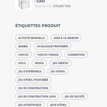
- CAM
700,000
TND
579,000
TND
ÉTIQUETTES PRODUIT
ACTIVITÉ MANUELLE
AIDE A LA MARCHE
BARBIE
CATALOGUE PRINTEMPS
CHICCO
CHICCO TUNISIE
CLEMENTONI
DOLU
EDUCA
JEU CRÉATIF
JEU D'EXPÉRIENCE
JEU D'ÉVEIL
JEU D'ÉVEIL POUR BÉBÉ
JEU DE CONSTRUCTION
JEU DE CONSTRUCTION LEGO
JEU DE SOCIÉTÉ
JEU SCIENTIFIQUE
JEUX D'ÉVEIL