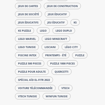
JEUX DE CARTES
JEUX DE CONSTRUCTION
JEUX DE SOCIÉTÉ
JEUX ÉDUCATIF
JEUX ÉDUCATIFS
JEU ÉDUCATIF
KS
KS PUZZLE
LEGO
LEGO DUPLO
LEGO MARVEL
LEGO MINECRAFT
LEGO TUNISIE
LISCIANI
LÉGO CITY
PISCINE INTEX
PRINTEMPS - ÉTÉ
PUZZLE
PUZZLE 500 PIECES
PUZZLE 1000 PIECES
PUZZLE POUR ADULTE
QUERCETTI
SPÉCIAL AÏD EL-FITR 2022
VOITURE TÉLÉCOMMANDÉE
VTECH
VTECH TUNISIE
WINFUN TUNISIE