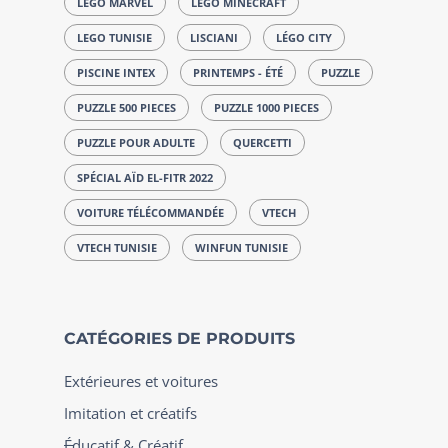
LEGO MARVEL
LEGO MINECRAFT
LEGO TUNISIE
LISCIANI
LÉGO CITY
PISCINE INTEX
PRINTEMPS - ÉTÉ
PUZZLE
PUZZLE 500 PIECES
PUZZLE 1000 PIECES
PUZZLE POUR ADULTE
QUERCETTI
SPÉCIAL AÏD EL-FITR 2022
VOITURE TÉLÉCOMMANDÉE
VTECH
VTECH TUNISIE
WINFUN TUNISIE
CATÉGORIES DE PRODUITS
Extérieures et voitures
Imitation et créatifs
Éducatif & Créatif