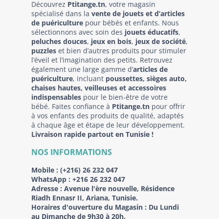
Découvrez
Ptitange.tn
, votre magasin
spécialisé dans la
vente de jouets et d’articles
de puériculture
pour bébés et enfants. Nous
sélectionnons avec soin des
jouets éducatifs
,
peluches douces
,
jeux en bois
,
jeux de société
,
puzzles
et bien d’autres produits pour stimuler
l’éveil et l’imagination des petits. Retrouvez
également une large gamme d’
articles de
puériculture
, incluant
poussettes, sièges auto,
chaises hautes, veilleuses et accessoires
indispensables
pour le bien-être de votre
bébé. Faites confiance à
Ptitange.tn
pour offrir
à vos enfants des produits de qualité, adaptés
à chaque âge et étape de leur développement.
Livraison rapide partout en Tunisie !
NOS INFORMATIONS
Mobile :
(+216) 26 232 047
WhatsApp :
+216 26 232 047
Adresse :
Avenue l'ère nouvelle, Résidence
Riadh Ennasr II, Ariana, Tunisie.
Horaires d'ouverture du Magasin : Du Lundi
au Dimanche de 9h30 à 20h.