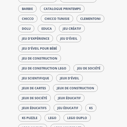
BARBIE
CATALOGUE PRINTEMPS
CHICCO
CHICCO TUNISIE
CLEMENTONI
DOLU
EDUCA
JEU CRÉATIF
JEU D'EXPÉRIENCE
JEU D'ÉVEIL
JEU D'ÉVEIL POUR BÉBÉ
JEU DE CONSTRUCTION
JEU DE CONSTRUCTION LEGO
JEU DE SOCIÉTÉ
JEU SCIENTIFIQUE
JEUX D'ÉVEIL
JEUX DE CARTES
JEUX DE CONSTRUCTION
JEUX DE SOCIÉTÉ
JEUX ÉDUCATIF
JEUX ÉDUCATIFS
JEU ÉDUCATIF
KS
KS PUZZLE
LEGO
LEGO DUPLO