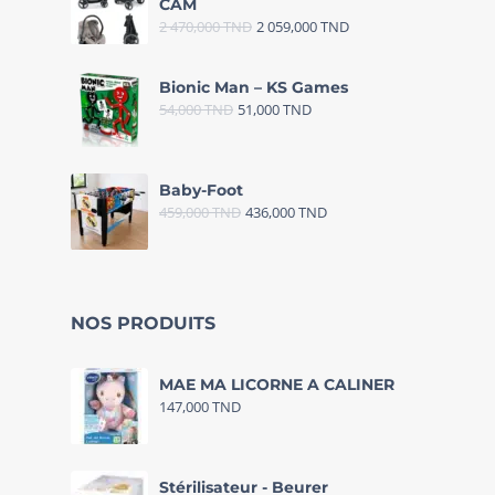
CAM
2 470,000
TND
2 059,000
TND
Bionic Man – KS Games
54,000
TND
51,000
TND
Baby-Foot
459,000
TND
436,000
TND
NOS PRODUITS
MAE MA LICORNE A CALINER
147,000
TND
Stérilisateur - Beurer