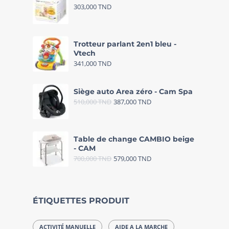
303,000
TND
Trotteur parlant 2en1 bleu -
Vtech
341,000
TND
Siège auto Area zéro - Cam Spa
510,000
TND
387,000
TND
Table de change CAMBIO beige
- CAM
700,000
TND
579,000
TND
ÉTIQUETTES PRODUIT
ACTIVITÉ MANUELLE
AIDE A LA MARCHE