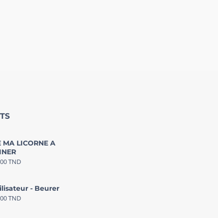
TS
 MA LICORNE A
INER
000
TND
ilisateur - Beurer
000
TND