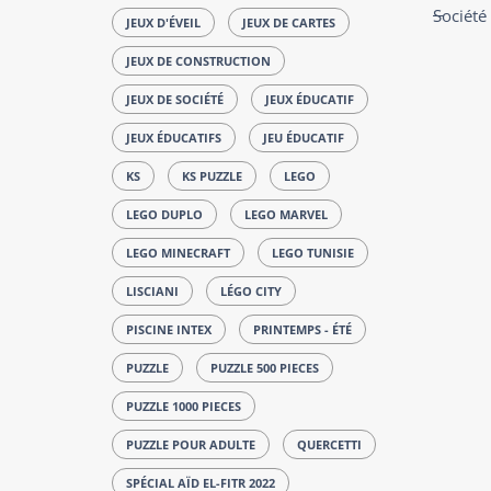
Société
JEUX D'ÉVEIL
JEUX DE CARTES
JEUX DE CONSTRUCTION
JEUX DE SOCIÉTÉ
JEUX ÉDUCATIF
JEUX ÉDUCATIFS
JEU ÉDUCATIF
KS
KS PUZZLE
LEGO
LEGO DUPLO
LEGO MARVEL
LEGO MINECRAFT
LEGO TUNISIE
LISCIANI
LÉGO CITY
PISCINE INTEX
PRINTEMPS - ÉTÉ
PUZZLE
PUZZLE 500 PIECES
PUZZLE 1000 PIECES
PUZZLE POUR ADULTE
QUERCETTI
SPÉCIAL AÏD EL-FITR 2022