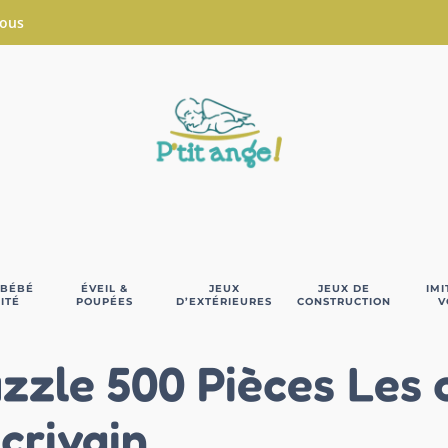
Nous
 BÉBÉ
ÉVEIL &
JEUX
JEUX DE
IMI
ITÉ
POUPÉES
D’EXTÉRIEURES
CONSTRUCTION
V
zzle 500 Pièces Les 
écrivain