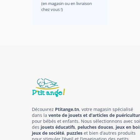
(en magasin ou en livraison
chez vous !)
Découvrez
Ptitange.tn
, votre magasin spécialisé
dans la
vente de jouets et d’articles de puéricultu
pour bébés et enfants. Nous sélectionnons avec so
des
jouets éducatifs
,
peluches douces
,
jeux en boi
jeux de société
,
puzzles
et bien d’autres produits
pour stimuler l’éveil et l’imagination des petits.