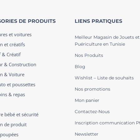
ORIES DE PRODUITS
LIENS PRATIQUES
ures et voitures
Meilleur Magasin de Jouets et
n et créatifs
Puériculture en Tunisie
 & Créatif
Nos Produits
ur & Construction
Blog
on & Voiture
Wishlist – Liste de souhaits
uto et poussettes
Nos promotions
oins & repas
Mon panier
Contactez-Nous
 bébé et sécurité
Inscription communication P
on de produit
t poupées
Newsletter