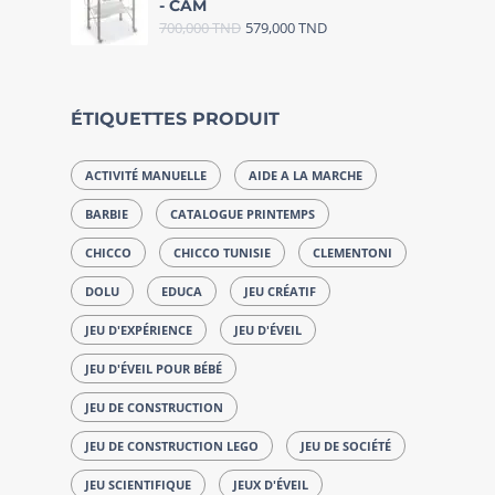
- CAM
700,000
TND
579,000
TND
ÉTIQUETTES PRODUIT
ACTIVITÉ MANUELLE
AIDE A LA MARCHE
BARBIE
CATALOGUE PRINTEMPS
CHICCO
CHICCO TUNISIE
CLEMENTONI
DOLU
EDUCA
JEU CRÉATIF
JEU D'EXPÉRIENCE
JEU D'ÉVEIL
JEU D'ÉVEIL POUR BÉBÉ
JEU DE CONSTRUCTION
JEU DE CONSTRUCTION LEGO
JEU DE SOCIÉTÉ
JEU SCIENTIFIQUE
JEUX D'ÉVEIL