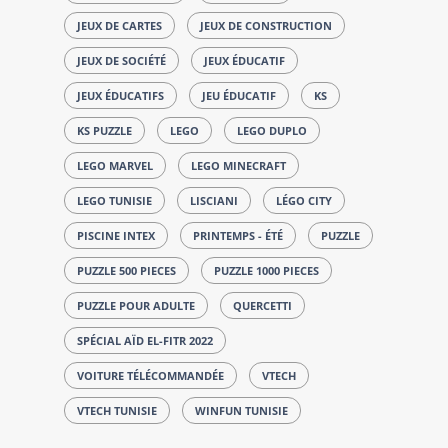
JEUX DE CARTES
JEUX DE CONSTRUCTION
JEUX DE SOCIÉTÉ
JEUX ÉDUCATIF
JEUX ÉDUCATIFS
JEU ÉDUCATIF
KS
KS PUZZLE
LEGO
LEGO DUPLO
LEGO MARVEL
LEGO MINECRAFT
LEGO TUNISIE
LISCIANI
LÉGO CITY
PISCINE INTEX
PRINTEMPS - ÉTÉ
PUZZLE
PUZZLE 500 PIECES
PUZZLE 1000 PIECES
PUZZLE POUR ADULTE
QUERCETTI
SPÉCIAL AÏD EL-FITR 2022
VOITURE TÉLÉCOMMANDÉE
VTECH
VTECH TUNISIE
WINFUN TUNISIE