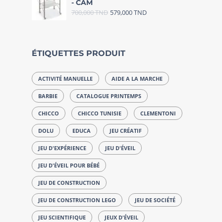
- CAM
700,000
TND
579,000
TND
ÉTIQUETTES PRODUIT
ACTIVITÉ MANUELLE
AIDE A LA MARCHE
BARBIE
CATALOGUE PRINTEMPS
CHICCO
CHICCO TUNISIE
CLEMENTONI
DOLU
EDUCA
JEU CRÉATIF
JEU D'EXPÉRIENCE
JEU D'ÉVEIL
JEU D'ÉVEIL POUR BÉBÉ
JEU DE CONSTRUCTION
JEU DE CONSTRUCTION LEGO
JEU DE SOCIÉTÉ
JEU SCIENTIFIQUE
JEUX D'ÉVEIL