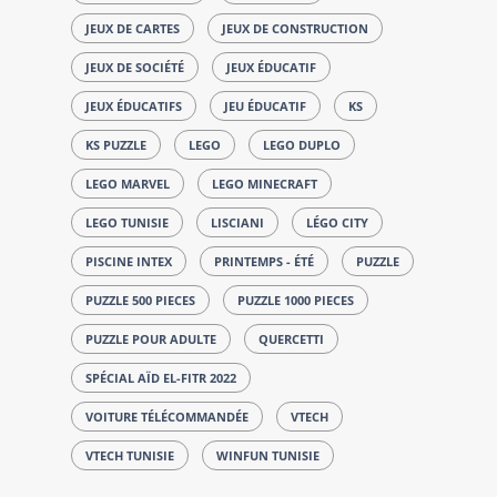
JEUX DE CARTES
JEUX DE CONSTRUCTION
JEUX DE SOCIÉTÉ
JEUX ÉDUCATIF
JEUX ÉDUCATIFS
JEU ÉDUCATIF
KS
KS PUZZLE
LEGO
LEGO DUPLO
LEGO MARVEL
LEGO MINECRAFT
LEGO TUNISIE
LISCIANI
LÉGO CITY
PISCINE INTEX
PRINTEMPS - ÉTÉ
PUZZLE
PUZZLE 500 PIECES
PUZZLE 1000 PIECES
PUZZLE POUR ADULTE
QUERCETTI
SPÉCIAL AÏD EL-FITR 2022
VOITURE TÉLÉCOMMANDÉE
VTECH
VTECH TUNISIE
WINFUN TUNISIE