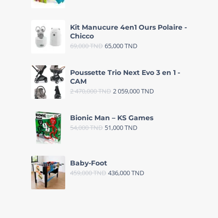
Kit Manucure 4en1 Ours Polaire -
Chicco
69,000
TND
65,000
TND
Poussette Trio Next Evo 3 en 1 -
CAM
2 470,000
TND
2 059,000
TND
Bionic Man – KS Games
54,000
TND
51,000
TND
Baby-Foot
459,000
TND
436,000
TND