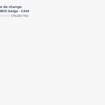
le de change
BIO beige - CAM
000
TND
579,000
TND