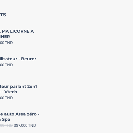
TS
 MA LICORNE A
INER
000
TND
ilisateur - Beurer
000
TND
teur parlant 2en1
 - Vtech
000
TND
e auto Area zéro -
 Spa
000
TND
387,000
TND