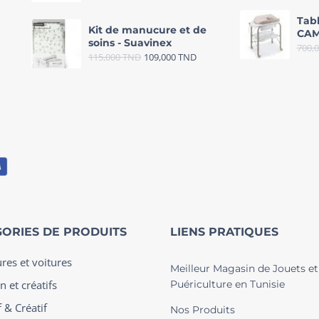
Tab
Kit de manucure et de
CAM
soins - Suavinex
700,
115,000
TND
109,000
TND
ORIES DE PRODUITS
LIENS PRATIQUES
ures et voitures
Meilleur Magasin de Jouets et
n et créatifs
Puériculture en Tunisie
 & Créatif
Nos Produits