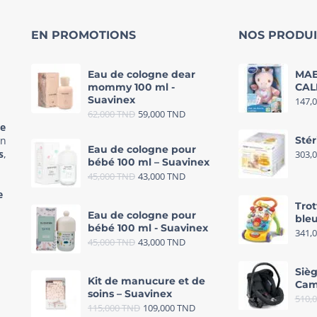
EN PROMOTIONS
NOS PRODUI
Eau de cologne dear
MAE
mommy 100 ml -
CAL
Suavinex
147,
62,000
TND
59,000
TND
re
in
Stér
Eau de cologne pour
s
,
303,
bébé 100 ml – Suavinex
45,000
TND
43,000
TND
e
Trot
Eau de cologne pour
bleu
bébé 100 ml - Suavinex
341,
45,000
TND
43,000
TND
Sièg
Kit de manucure et de
Cam
soins – Suavinex
510,
115,000
TND
109,000
TND