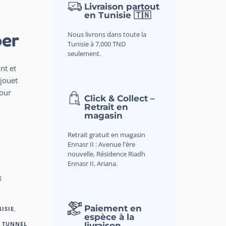
Livraison partout
en Tunisie 🇹🇳
ber
Nous livrons dans toute la
Tunisie à 7,000 TND
seulement.
nt et
 jouet
pour
Click & Collect –
Retrait en
magasin
Retrait gratuit en magasin
Ennasr II : Avenue l'ère
nouvelle, Résidence Riadh
Ennasr II, Ariana.
E
Paiement en
ISIE
,
espèce à la
,
TUNNEL
livraison