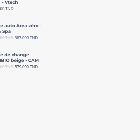
 - Vtech
000
TND
e auto Area zéro -
 Spa
000
TND
387,000
TND
le de change
BIO beige - CAM
000
TND
579,000
TND