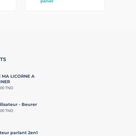
panier
TS
 MA LICORNE A
INER
000
TND
ilisateur - Beurer
000
TND
teur parlant 2en1