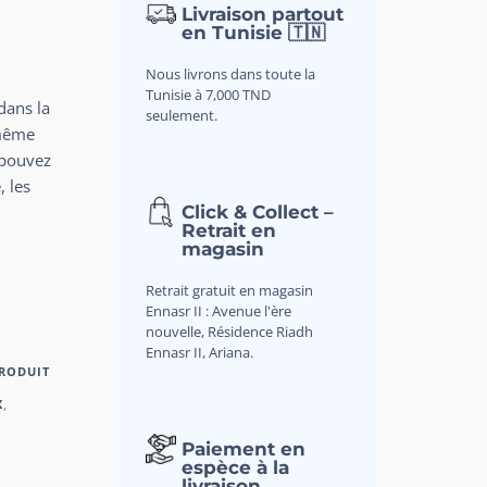
Livraison partout
en Tunisie 🇹🇳
Nous livrons dans toute la
Tunisie à 7,000 TND
dans la
seulement.
 même
 pouvez
, les
Click & Collect –
Retrait en
magasin
Retrait gratuit en magasin
Ennasr II : Avenue l'ère
nouvelle, Résidence Riadh
Ennasr II, Ariana.
PRODUIT
X
,
Paiement en
espèce à la
livraison