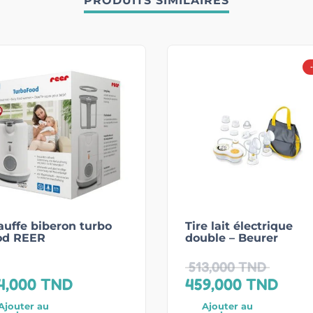
PRODUITS SIMILAIRES
uffe biberon turbo
Tire lait électrique
od REER
double – Beurer
513,000
TND
4,000
TND
459,000
TND
Ajouter au
Ajouter au