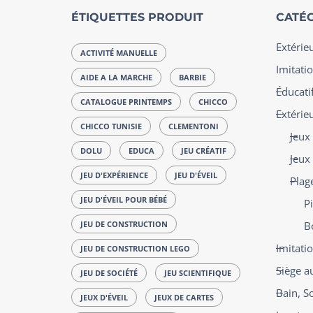
ÉTIQUETTES PRODUIT
CATÉG
Extérie
ACTIVITÉ MANUELLE
Imitatio
AIDE A LA MARCHE
BARBIE
Éducatif
CATALOGUE PRINTEMPS
CHICCO
Extérie
CHICCO TUNISIE
CLEMENTONI
Jeux
DOLU
EDUCA
JEU CRÉATIF
Jeux
JEU D'EXPÉRIENCE
JEU D'ÉVEIL
Plag
JEU D'ÉVEIL POUR BÉBÉ
P
JEU DE CONSTRUCTION
B
Imitati
JEU DE CONSTRUCTION LEGO
Siège a
JEU DE SOCIÉTÉ
JEU SCIENTIFIQUE
Bain, S
JEUX D'ÉVEIL
JEUX DE CARTES