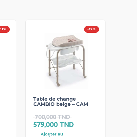
-11%
-17%
Table de change
CAMBIO beige – CAM
700,000
TND
579,000
TND
Ajouter au