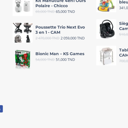
Kit Manucure 4en1 Ours
bleu
Polaire - Chicco
341,
69,000
TND
65,000
TND
Sièg
Poussette Trio Next Evo
Cam
3 en 1 - CAM
510,
2 470,000
TND
2 059,000
TND
Tab
Bionic Man – KS Games
CAM
54,000
TND
51,000
TND
700,