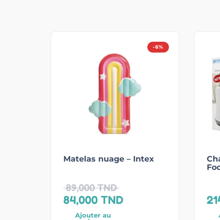
-6%
Matelas nuage – Intex
Cha
Fo
89,000
TND
84,000
TND
21
Ajouter au