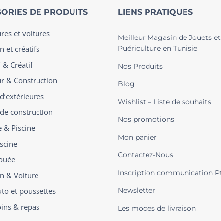
ORIES DE PRODUITS
LIENS PRATIQUES
ures et voitures
Meilleur Magasin de Jouets et
n et créatifs
Puériculture en Tunisie
 & Créatif
Nos Produits
ur & Construction
Blog
 d’extérieures
Wishlist – Liste de souhaits
 de construction
Nos promotions
e & Piscine
Mon panier
iscine
Contactez-Nous
ouée
Inscription communication P
on & Voiture
uto et poussettes
Newsletter
oins & repas
Les modes de livraison