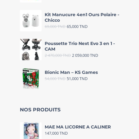
Kit Manucure 4en1 Ours Polaire -
Chicco
69,000
TND
65,000
TND
Poussette Trio Next Evo 3 en 1 -
CAM
2 470,000
TND
2 059,000
TND
Bionic Man – KS Games
54,000
TND
51,000
TND
NOS PRODUITS
MAE MA LICORNE A CALINER
147,000
TND