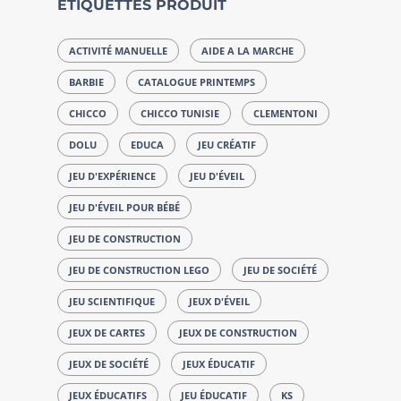
ÉTIQUETTES PRODUIT
ACTIVITÉ MANUELLE
AIDE A LA MARCHE
BARBIE
CATALOGUE PRINTEMPS
CHICCO
CHICCO TUNISIE
CLEMENTONI
DOLU
EDUCA
JEU CRÉATIF
JEU D'EXPÉRIENCE
JEU D'ÉVEIL
JEU D'ÉVEIL POUR BÉBÉ
JEU DE CONSTRUCTION
JEU DE CONSTRUCTION LEGO
JEU DE SOCIÉTÉ
JEU SCIENTIFIQUE
JEUX D'ÉVEIL
JEUX DE CARTES
JEUX DE CONSTRUCTION
JEUX DE SOCIÉTÉ
JEUX ÉDUCATIF
JEUX ÉDUCATIFS
JEU ÉDUCATIF
KS