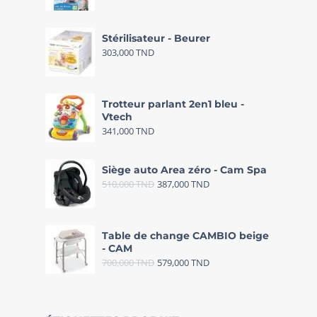
Stérilisateur - Beurer
303,000
TND
Trotteur parlant 2en1 bleu -
Vtech
341,000
TND
Siège auto Area zéro - Cam Spa
510,000
TND
387,000
TND
Table de change CAMBIO beige
- CAM
700,000
TND
579,000
TND