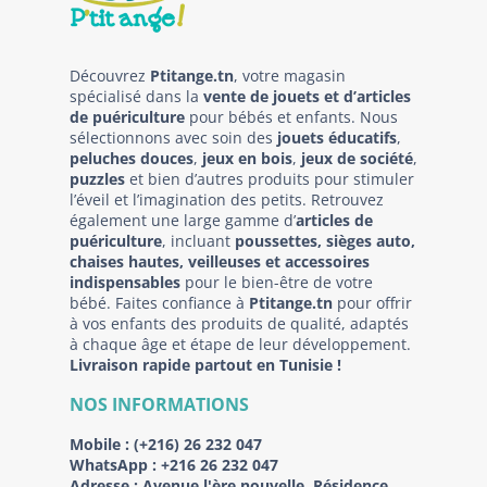
Découvrez
Ptitange.tn
, votre magasin
spécialisé dans la
vente de jouets et d’articles
de puériculture
pour bébés et enfants. Nous
sélectionnons avec soin des
jouets éducatifs
,
peluches douces
,
jeux en bois
,
jeux de société
,
puzzles
et bien d’autres produits pour stimuler
l’éveil et l’imagination des petits. Retrouvez
également une large gamme d’
articles de
puériculture
, incluant
poussettes, sièges auto,
chaises hautes, veilleuses et accessoires
indispensables
pour le bien-être de votre
bébé. Faites confiance à
Ptitange.tn
pour offrir
à vos enfants des produits de qualité, adaptés
à chaque âge et étape de leur développement.
Livraison rapide partout en Tunisie !
NOS INFORMATIONS
Mobile :
(+216) 26 232 047
WhatsApp :
+216 26 232 047
Adresse :
Avenue l'ère nouvelle, Résidence