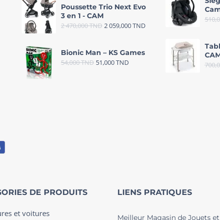
Sièg
Poussette Trio Next Evo
Cam
3 en 1 - CAM
510,
2 470,000
TND
2 059,000
TND
Tab
Bionic Man – KS Games
CAM
54,000
TND
51,000
TND
700,
ORIES DE PRODUITS
LIENS PRATIQUES
ures et voitures
Meilleur Magasin de Jouets et