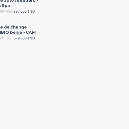
e auto Area zéro -
 Spa
000
TND
387,000
TND
le de change
BIO beige - CAM
000
TND
579,000
TND