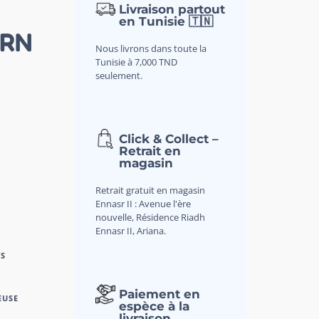
Livraison partout
en Tunisie 🇹🇳
ORN
Nous livrons dans toute la
Tunisie à 7,000 TND
seulement.
Click & Collect –
Retrait en
magasin
Retrait gratuit en magasin
Ennasr II : Avenue l'ère
nouvelle, Résidence Riadh
Ennasr II, Ariana.
S
Paiement en
EUSE
espèce à la
livraison