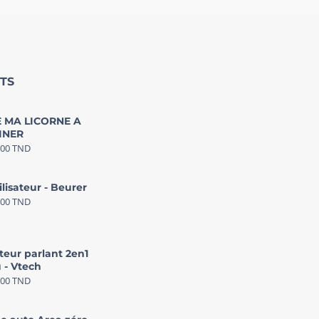
TS
 MA LICORNE A
INER
000
TND
ilisateur - Beurer
000
TND
teur parlant 2en1
 - Vtech
000
TND