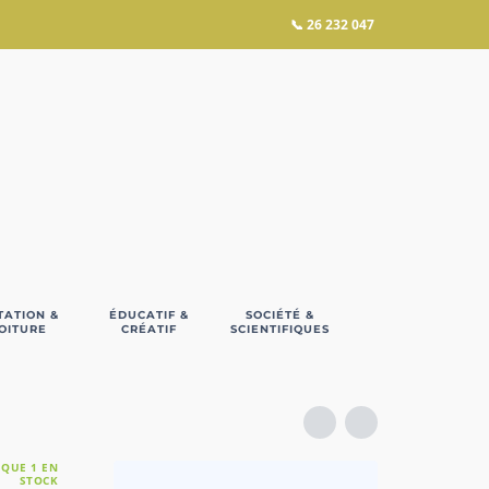
📞
26 232 047
TATION &
ÉDUCATIF &
SOCIÉTÉ &
OITURE
CRÉATIF
SCIENTIFIQUES
 QUE 1 EN
STOCK