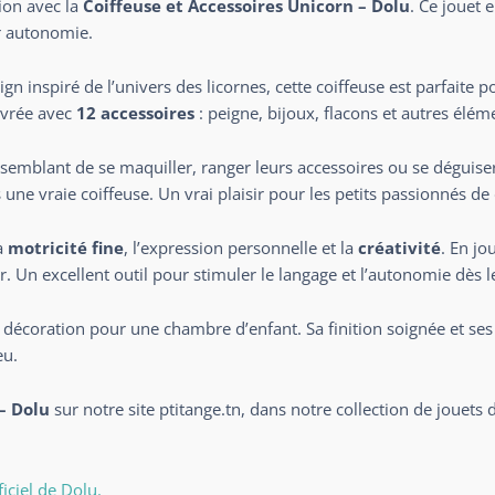
ion avec la
Coiffeuse et Accessoires Unicorn – Dolu
. Ce jouet 
ur autonomie.
n inspiré de l’univers des licornes, cette coiffeuse est parfaite p
ivrée avec
12 accessoires
: peigne, bijoux, flacons et autres élém
e semblant de se maquiller, ranger leurs accessoires ou se déguise
ne vraie coiffeuse. Un vrai plaisir pour les petits passionnés d
a
motricité fine
, l’expression personnelle et la
créativité
. En jo
r. Un excellent outil pour stimuler le langage et l’autonomie dès l
e décoration pour une chambre d’enfant. Sa finition soignée et s
eu.
– Dolu
sur notre site
ptitange.tn
, dans notre
collection de jouets 
fficiel de Dolu.