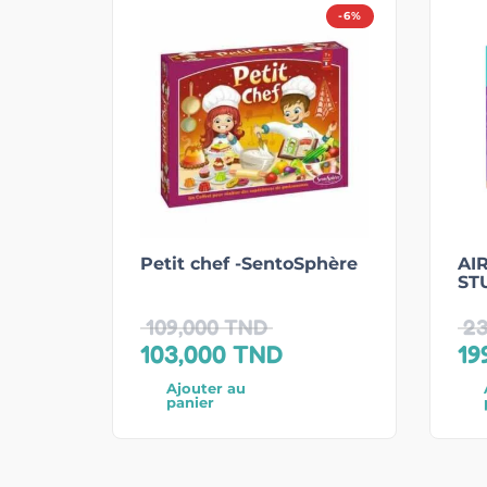
-6%
Petit chef -SentoSphère
AI
ST
109,000
TND
23
103,000
TND
19
Ajouter au
panier