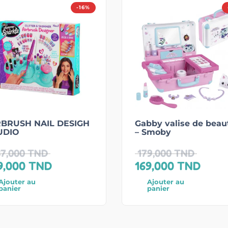
-16%
RBRUSH NAIL DESIGH
Gabby valise de beau
UDIO
– Smoby
7,000
TND
179,000
TND
9,000
TND
169,000
TND
Ajouter au
Ajouter au
panier
panier