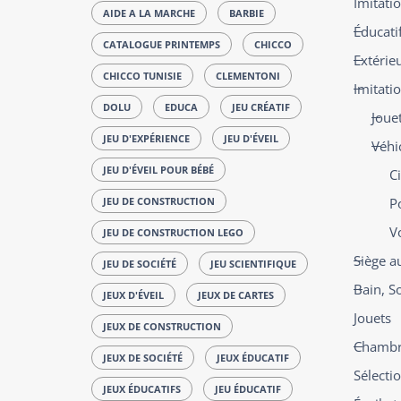
Imitatio
AIDE A LA MARCHE
BARBIE
Éducatif
CATALOGUE PRINTEMPS
CHICCO
Extérie
CHICCO TUNISIE
CLEMENTONI
Imitati
DOLU
EDUCA
JEU CRÉATIF
Jouet
JEU D'EXPÉRIENCE
JEU D'ÉVEIL
Véhic
JEU D'ÉVEIL POUR BÉBÉ
Ci
JEU DE CONSTRUCTION
P
V
JEU DE CONSTRUCTION LEGO
Siège a
JEU DE SOCIÉTÉ
JEU SCIENTIFIQUE
Bain, S
JEUX D'ÉVEIL
JEUX DE CARTES
Jouets
JEUX DE CONSTRUCTION
Chambre
JEUX DE SOCIÉTÉ
JEUX ÉDUCATIF
Sélecti
JEUX ÉDUCATIFS
JEU ÉDUCATIF