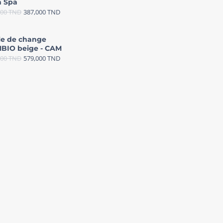
 Spa
000
TND
387,000
TND
le de change
BIO beige - CAM
000
TND
579,000
TND