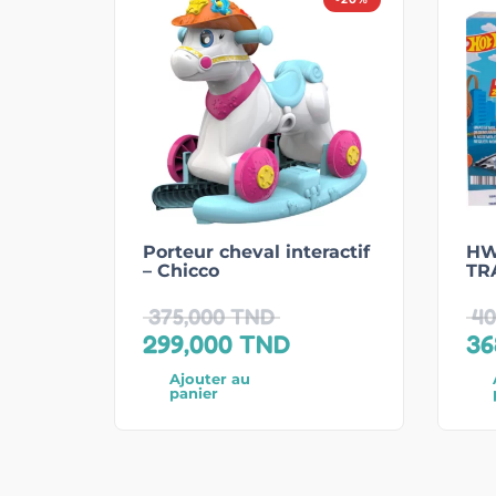
Porteur cheval interactif
HW
– Chicco
TR
375,000
TND
40
299,000
TND
36
Ajouter au
panier