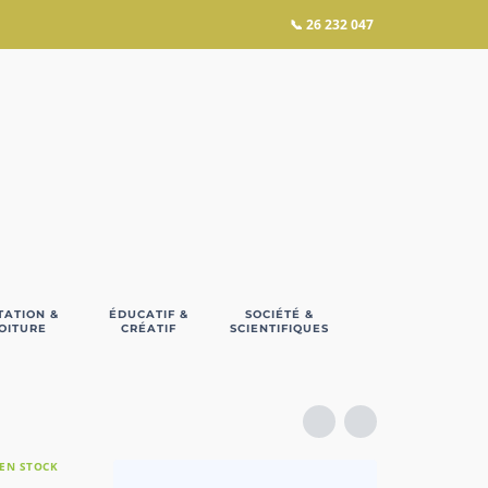
📞
26 232 047
TATION &
ÉDUCATIF &
SOCIÉTÉ &
OITURE
CRÉATIF
SCIENTIFIQUES
EN STOCK