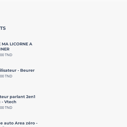
TS
 MA LICORNE A
INER
000
TND
ilisateur - Beurer
000
TND
teur parlant 2en1
 - Vtech
000
TND
e auto Area zéro -