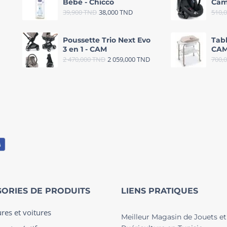
Bébé - Chicco
Cam
39,900
TND
38,000
TND
510,
Poussette Trio Next Evo
Tab
3 en 1 - CAM
CAM
2 470,000
TND
2 059,000
TND
700,
ORIES DE PRODUITS
LIENS PRATIQUES
ures et voitures
Meilleur Magasin de Jouets et