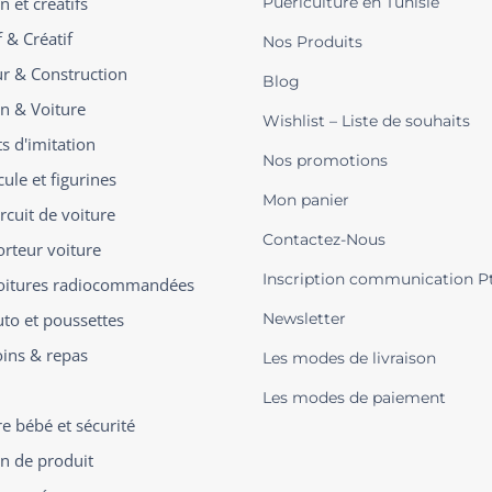
n et créatifs
Puériculture en Tunisie
 & Créatif
Nos Produits
ur & Construction
Blog
on & Voiture
Wishlist – Liste de souhaits
s d'imitation
Nos promotions
ule et figurines
Mon panier
rcuit de voiture
Contactez-Nous
orteur voiture
Inscription communication P
oitures radiocommandées
uto et poussettes
Newsletter
oins & repas
Les modes de livraison
Les modes de paiement
 bébé et sécurité
on de produit