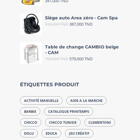
341,000
TND
Siège auto Area zéro - Cam Spa
510,000
TND
387,000
TND
Table de change CAMBIO beige
- CAM
700,000
TND
579,000
TND
ÉTIQUETTES PRODUIT
ACTIVITÉ MANUELLE
AIDE A LA MARCHE
BARBIE
CATALOGUE PRINTEMPS
CHICCO
CHICCO TUNISIE
CLEMENTONI
DOLU
EDUCA
JEU CRÉATIF