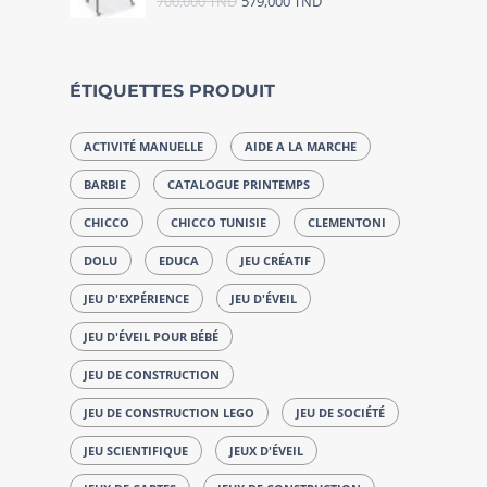
700,000
TND
579,000
TND
ÉTIQUETTES PRODUIT
ACTIVITÉ MANUELLE
AIDE A LA MARCHE
BARBIE
CATALOGUE PRINTEMPS
CHICCO
CHICCO TUNISIE
CLEMENTONI
DOLU
EDUCA
JEU CRÉATIF
JEU D'EXPÉRIENCE
JEU D'ÉVEIL
JEU D'ÉVEIL POUR BÉBÉ
JEU DE CONSTRUCTION
JEU DE CONSTRUCTION LEGO
JEU DE SOCIÉTÉ
JEU SCIENTIFIQUE
JEUX D'ÉVEIL