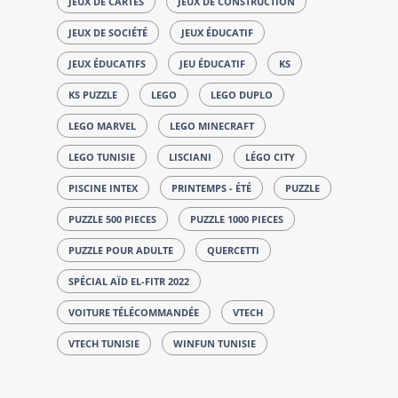
JEUX DE CARTES
JEUX DE CONSTRUCTION
JEUX DE SOCIÉTÉ
JEUX ÉDUCATIF
JEUX ÉDUCATIFS
JEU ÉDUCATIF
KS
KS PUZZLE
LEGO
LEGO DUPLO
LEGO MARVEL
LEGO MINECRAFT
LEGO TUNISIE
LISCIANI
LÉGO CITY
PISCINE INTEX
PRINTEMPS - ÉTÉ
PUZZLE
PUZZLE 500 PIECES
PUZZLE 1000 PIECES
PUZZLE POUR ADULTE
QUERCETTI
SPÉCIAL AÏD EL-FITR 2022
VOITURE TÉLÉCOMMANDÉE
VTECH
VTECH TUNISIE
WINFUN TUNISIE