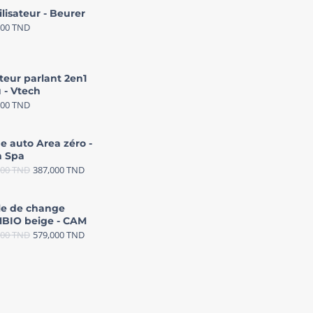
ilisateur - Beurer
000
TND
teur parlant 2en1
 - Vtech
000
TND
e auto Area zéro -
 Spa
000
TND
387,000
TND
le de change
BIO beige - CAM
000
TND
579,000
TND