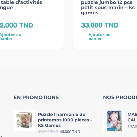
table d’activités
puzzle jumbo 12 pcs
ingue
petit sous marin – ks
games
2,000
TND
33,000
TND
Ajouter au
Ajouter au
panier
panier
EN PROMOTIONS
NOS PRODUI
Puzzle l'harmonie du
MAE
printemps 1000 pièces -
CAL
KS Games
147,
49,000
TND
46,000
TND