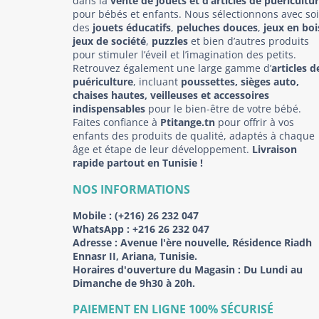
dans la
vente de jouets et d’articles de puéricultu
pour bébés et enfants. Nous sélectionnons avec so
des
jouets éducatifs
,
peluches douces
,
jeux en boi
jeux de société
,
puzzles
et bien d’autres produits
pour stimuler l’éveil et l’imagination des petits.
Retrouvez également une large gamme d’
articles d
puériculture
, incluant
poussettes, sièges auto,
chaises hautes, veilleuses et accessoires
indispensables
pour le bien-être de votre bébé.
Faites confiance à
Ptitange.tn
pour offrir à vos
enfants des produits de qualité, adaptés à chaque
âge et étape de leur développement.
Livraison
rapide partout en Tunisie !
NOS INFORMATIONS
Mobile :
(+216) 26 232 047
WhatsApp :
+216 26 232 047
Adresse :
Avenue l'ère nouvelle, Résidence Riadh
Ennasr II, Ariana, Tunisie.
Horaires d'ouverture du Magasin : Du Lundi au
Dimanche de 9h30 à 20h.
PAIEMENT EN LIGNE 100% SÉCURISÉ