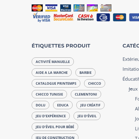
ÉTIQUETTES PRODUIT
CATÉG
Extérie
ACTIVITÉ MANUELLE
Imitatio
AIDE A LA MARCHE
BARBIE
Éducatif
CATALOGUE PRINTEMPS
CHICCO
Jeux
CHICCO TUNISIE
CLEMENTONI
F
DOLU
EDUCA
JEU CRÉATIF
Al
JEU D'EXPÉRIENCE
JEU D'ÉVEIL
J
JEU D'ÉVEIL POUR BÉBÉ
L
JEU DE CONSTRUCTION
T