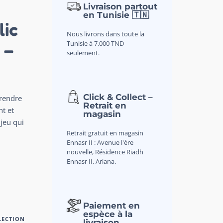
Livraison partout
en Tunisie 🇹🇳
lic
Nous livrons dans toute la
Tunisie à 7,000 TND
 –
seulement.
Click & Collect –
rendre
Retrait en
nt et
magasin
jeu qui
Retrait gratuit en magasin
Ennasr II : Avenue l'ère
nouvelle, Résidence Riadh
Ennasr II, Ariana.
Paiement en
espèce à la
LECTION
livraison