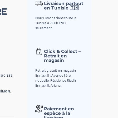
Livraison partout
en Tunisie 🇹🇳
RE
Nous livrons dans toute la
Tunisie à 7,000 TND
seulement.
Click & Collect –
Retrait en
magasin
Retrait gratuit en magasin
Ennasr II : Avenue l'ère
SOCIÉTÉ
,
nouvelle, Résidence Riadh
Ennasr II, Ariana.
KÉMON
,
Paiement en
espèce à la
livraison