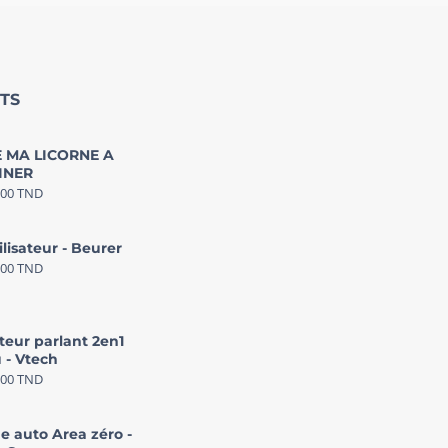
TS
 MA LICORNE A
INER
000
TND
ilisateur - Beurer
000
TND
teur parlant 2en1
 - Vtech
000
TND
e auto Area zéro -