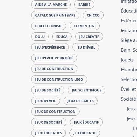
Imitatio
AIDE A LA MARCHE
BARBIE
Éducatif
CATALOGUE PRINTEMPS
CHICCO
Extérie
CHICCO TUNISIE
CLEMENTONI
Imitati
DOLU
EDUCA
JEU CRÉATIF
Siège a
JEU D'EXPÉRIENCE
JEU D'ÉVEIL
Bain, S
JEU D'ÉVEIL POUR BÉBÉ
Jouets
JEU DE CONSTRUCTION
Chambre
Sélecti
JEU DE CONSTRUCTION LEGO
Éveil e
JEU DE SOCIÉTÉ
JEU SCIENTIFIQUE
Société
JEUX D'ÉVEIL
JEUX DE CARTES
Jeux 
JEUX DE CONSTRUCTION
Jeux
JEUX DE SOCIÉTÉ
JEUX ÉDUCATIF
L
JEUX ÉDUCATIFS
JEU ÉDUCATIF