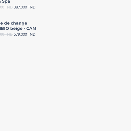
 Spa
000
TND
387,000
TND
le de change
BIO beige - CAM
000
TND
579,000
TND