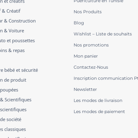
n et créatifs
Puériculture en Tunisie
 & Créatif
Nos Produits
ur & Construction
Blog
on & Voiture
Wishlist – Liste de souhaits
uto et poussettes
Nos promotions
oins & repas
Mon panier
Contactez-Nous
 bébé et sécurité
Inscription communication P
on de produit
t poupées
Newsletter
 & Scientifiques
Les modes de livraison
scientifiques
Les modes de paiement
 de société
es classiques