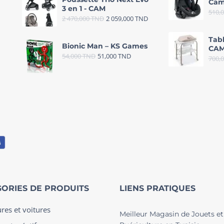
Cam
3 en 1 - CAM
510,
2 470,000
TND
2 059,000
TND
Tab
Bionic Man – KS Games
CAM
54,000
TND
51,000
TND
700,
ORIES DE PRODUITS
LIENS PRATIQUES
ures et voitures
Meilleur Magasin de Jouets et